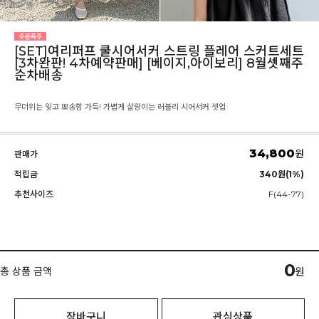
[SET]여리퍼프 쿨시어서커 스트링 플레어 스커트세트
[3차완판! 4차예약판매] [베이지,아이보리] 8월셋째주
순차배송
무더위는 잊고 뽀송함 가득! 가볍게 살랑이는 러블리 시어서커 셋업
34,800
원
판매가
적립금
340원(1%)
추천사이즈
F(44-77)
0
총 상품 금액
원
장바구니
관심상품