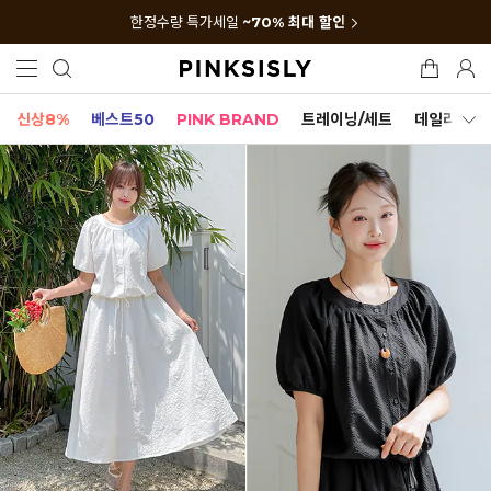
한정수량 특가세일
~70% 최대 할인
신상8%
베스트50
PINK BRAND
트레이닝/세트
데일리세트