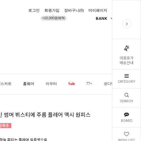
로그인
회원가입
장바구니(
0
)
마이페이지
배송조회
+10,000원혜택
BANK
KR
여름휴가
배송안내
CATEGORY
/스커트
홈웨어
아우터
Sale
77+
코디템
오늘발
SEARCH
린 썸머 뷔스티에 주름 플레어 맥시 원피스
BOARD
하늘 퍼지는 플레어 실루엣으로
WISH LIST