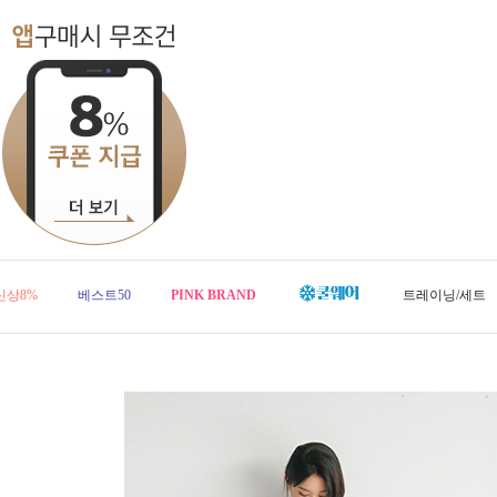
신상8%
베스트50
PINK BRAND
트레이닝/세트