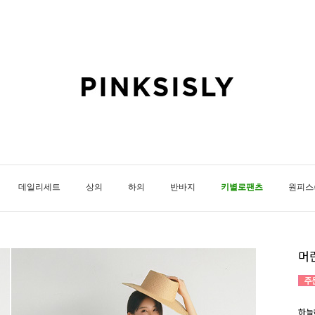
데일리세트
상의
하의
반바지
키별로팬츠
원피스
머
하늘