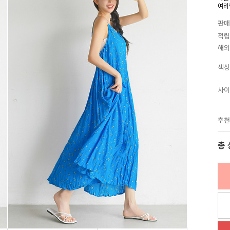
여리
판매
적립
해외
색상
사이
추천
총 