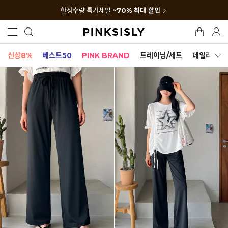
한정수량 특가세일
~70% 최대 할인
신상8%
베스트50
PINK BRAND
트레이닝/세트
데일리세트