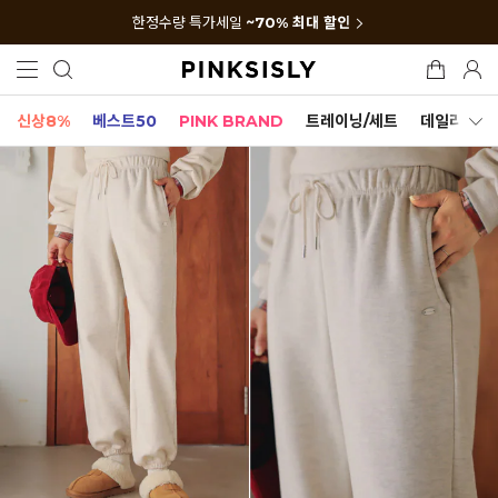
한정수량 특가세일
~70% 최대 할인
신상8%
베스트50
PINK BRAND
트레이닝/세트
데일리세트