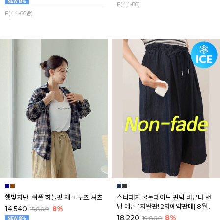
F(44-88)
F(44-66반)
햇빛차단_쉬폰 하늘핏 체크 루즈 셔츠
스타패치 쿨논페이드 핀턱 버뮤다 밴
딩 데님[1차완판! 2차예약판매] 8월셋
14,540
8%
15,800
째주 순차배송
18,220
8%
19,800