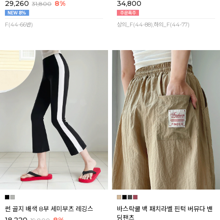
29,260
8%
34,800
31,800
F(44-66반)
상의_F(44-88),하의_F(44-77)
썬 골지 배색 8부 세미부츠 레깅스
바스락쿨 백 패치라벨 핀턱 버뮤다 밴
딩팬츠