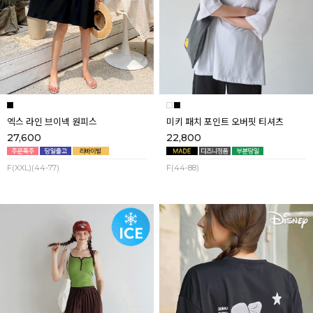
엑스 라인 브이넥 원피스
미키 패치 포인트 오버핏 티셔츠
27,600
22,800
F(XXL)(44-77)
F(44-88)