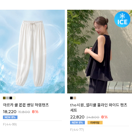
아르카 쿨 쫀쫀 밴딩 하렘팬츠
the시원_셀리쿨 훌라인 와이드 팬츠
세트
18,220
8%
19,800
22,820
8%
24,800
F(44-99)
F(44-77)