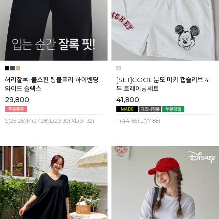
허리잘록! 쿨스판 링클프리 하이밴딩
[SET]COOL 분또 미키 캡슬리브 4
와이드 슬랙스
부 트레이닝세트
29,800
41,800
S(25-26),M(27-28),L(29-30),XL(31-32)
F(44-66),L(77-88)