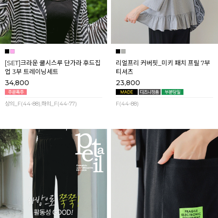
[SET]크라운 쿨시스루 단가라 후드집
리얼프리 커버핏_미키 패치 프릴 7부
업 3부 트레이닝세트
티셔츠
34,800
23,800
상의_F(44-88),하의_F(44-77)
F(44-88)