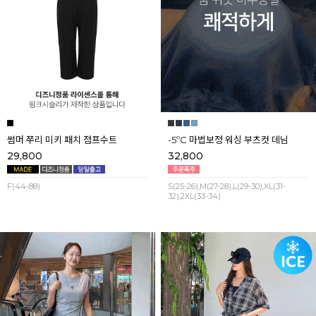
썸머 쭈리 미키 패치 점프수트
-5ºC 마법보정 워싱 부츠컷 데님
29,800
32,800
F(44-88)
S(25-26),M(27-28),L(29-30),XL(31-
32),2XL(33-34)