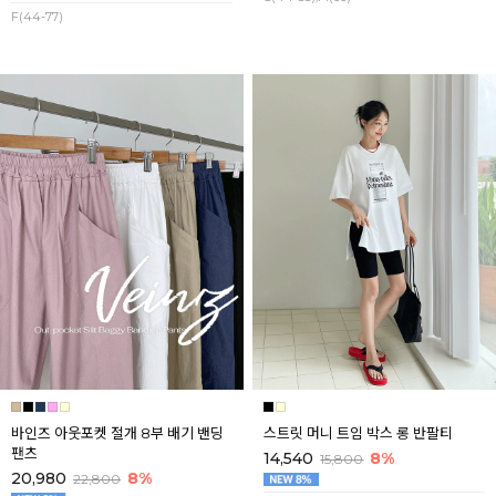
F(44-77)
바인즈 아웃포켓 절개 8부 배기 밴딩
스트릿 머니 트임 박스 롱 반팔티
팬츠
14,540
8%
15,800
20,980
8%
22,800