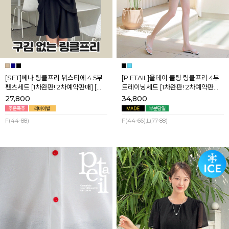
[SET]베나 링클프리 뷔스티에 4.5부
[P.ETAIL]올데이 쿨링 링클프리 4부
팬츠세트 [1차완판! 2차예약판매] [네
트레이닝세트 [1차완판! 2차예약판매]
이비,블랙] 8월셋째주 순차배송
[블랙L] 8월셋째주 순차배송
27,800
34,800
F(44-88)
F(44-66),L(77-88)