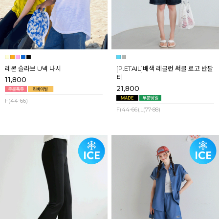
레몬 슬라브 U넥 나시
[P.ETAIL]배색 레글런 써클 로고 반팔
티
11,800
21,800
F(44-66)
F(44-66),L(77-88)