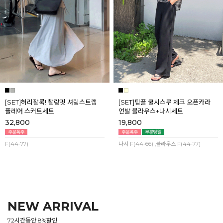
[SET]허리잘록! 찰랑핏 셔링스트랩
[SET]팀플 쿨시스루 체크 오픈카라
플레어 스커트세트
언발 블라우스+나시세트
32,800
19,800
F(44-77)
나시 F(44-66) ,블라우스 F(44-77)
NEW ARRIVAL
72시간동안 8%할인