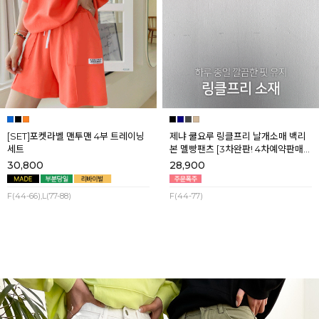
[SET]포켓라벨 맨투맨 4부 트레이닝
제냐 쿨요루 링클프리 날개소매 백리
세트
본 멜빵팬츠 [3차완판! 4차예약판매]
[네이비] 8월셋째주 순차배송
30,800
28,900
F(44-66),L(77-88)
F(44-77)