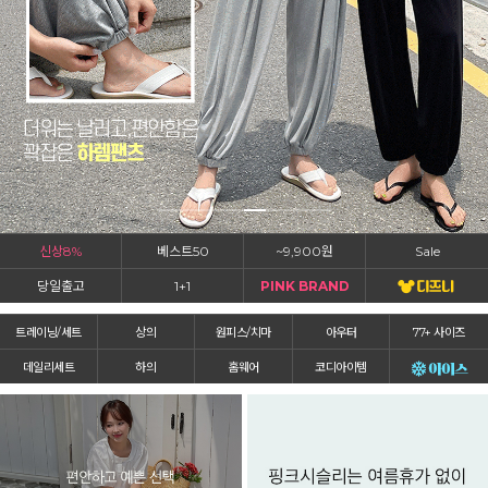
신상8%
베스트50
~9,900원
Sale
당일출고
1+1
PINK BRAND
트레이닝/세트
상의
원피스/치마
아우터
77+ 사이즈
데일리세트
하의
홈웨어
코디아이템