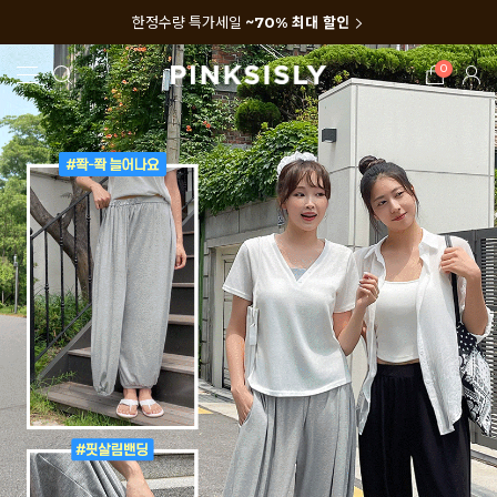
한정수량 특가세일
~70% 최대 할인
0