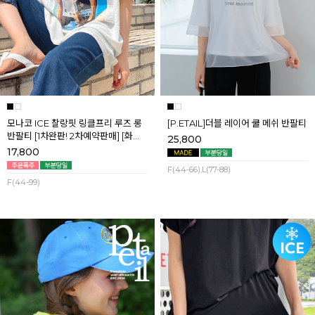
모나코 ICE 찰랑핏 링클프리 루즈 롱
[P.ETAIL]더블 레이어 쿨 메쉬 반팔티
반팔티 [1차완판! 2차예약판매] [화이
25,800
트] 8월둘째주 순차배송
17,800
F(44-66),L(77-88)
F(44-99)