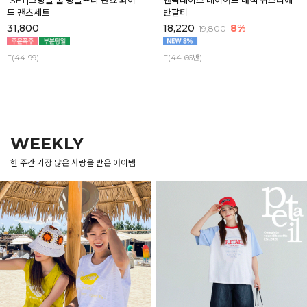
[SET]크링클 쿨 링클프리 판쵸 와이
앤틱레이스 레이어드 배색 뷔스티에
드 팬츠세트
반팔티
31,800
18,220
8%
19,800
F(44-99)
F(44-66반)
WEEKLY
한 주간 가장 많은 사랑을 받은 아이템