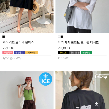
엑스 라인 브이넥 원피스
미키 패치 포인트 오버핏 티셔츠
27,600
22,800
F(XXL)(44-77)
F(44-88)