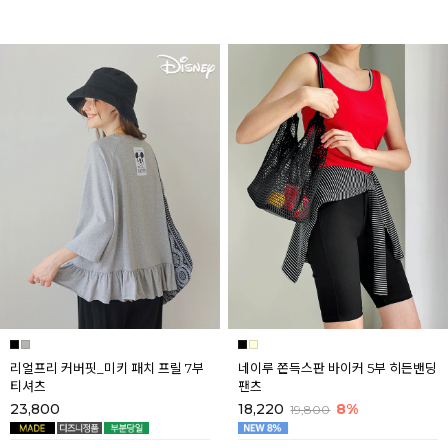
리얼프리 커버핏_미키 패치 프릴 7부
네이루 쫀득스판 바이커 5부 히든밴딩
티셔츠
팬츠
23,800
18,220
8%
19,800