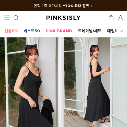
한정수량 특가세일
~70% 최대 할인
신상8%
베스트50
PINK BRAND
트레이닝/세트
데일리세트