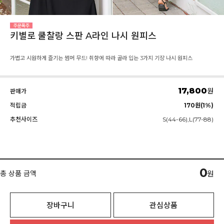
키별로 쿨찰랑 스판 A라인 나시 원피스
가볍고 시원하게 즐기는 썸머 무드! 취향에 따라 골라 입는 3가지 기장 나시 원피스
17,800
원
판매가
적립금
170원(1%)
추천사이즈
S(44-66),L(77-88)
0
총 상품 금액
원
장바구니
관심상품