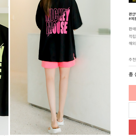
편안
#예
판매
적립
해외
추천
총 