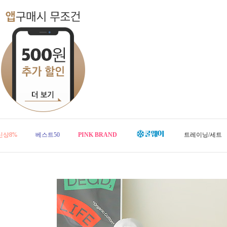
신상8%
베스트50
PINK BRAND
트레이닝/세트