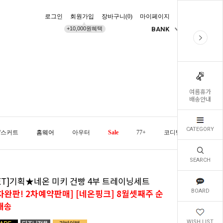
로그인
회원가입
장바구니(
0
)
마이페이지
배송조회
+10,000원혜택
BANK
KR
여름휴가
배송안내
CATEGORY
/스커트
홈웨어
아우터
Sale
77+
코디템
오늘발
SEARCH
SET]기획★네온 미키 건빵 4부 트레이닝세트
1차완판! 2차예약판매] [네온핑크] 8월셋째주 순
BOARD
배송
WISH LIST