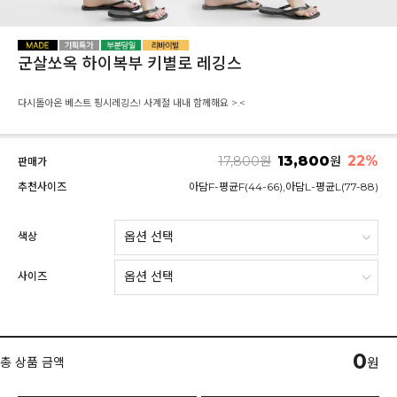
군살쏘옥 하이복부 키별로 레깅스
다시돌아온 베스트 핑시레깅스! 사계절 내내 함께해요 >.<
13,800
22
%
17,800
원
원
판매가
추천사이즈
아담F-평균F(44-66),아담L-평균L(77-88)
색상
사이즈
0
총 상품 금액
원