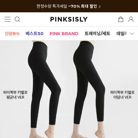
한정수량 특가세일
~70% 최대 할인
신상8%
베스트50
PINK BRAND
트레이닝/세트
데일리세트