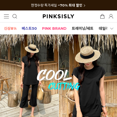
한정수량 특가세일
~70% 최대 할인
신상8%
베스트50
PINK BRAND
트레이닝/세트
데일리세트