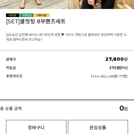
[SET]쿨컷팅 8부팬츠세트
입는순간 날씬해 보이는 바디라인에 반함,♥ 사이드 컷팅으로 활동성은 편안하며 시원한 소
재로 썸머시즌에 최고에요!!
27,800
원
판매가
적립금
270원(1%)
추천사이즈
F(44-66),L(66반-77반)
0
총 상품 금액
원
장바구니
관심상품