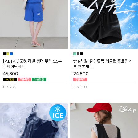
[P.ETAIL]포켓 라벨 썸머 쭈리 5.5부
the시원_찰랑쫀득 레글런 홀트임 4
트레이닝세트
부 팬츠세트
45,800
24,800
F(44-77)
F(44-88)