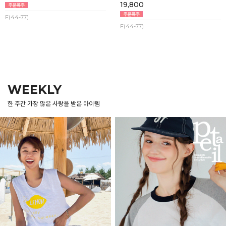
째주 순차배송
19,800
F(44-77)
F(44-77)
WEEKLY
한 주간 가장 많은 사랑을 받은 아이템