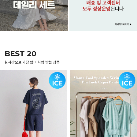
BEST 20
실시간으로 가장 많이 사랑 받는 상품