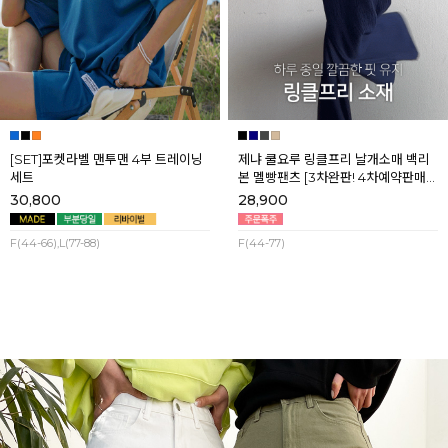
[SET]포켓라벨 맨투맨 4부 트레이닝
제냐 쿨요루 링클프리 날개소매 백리
세트
본 멜빵팬츠 [3차완판! 4차예약판매]
[네이비] 8월셋째주 순차배송
30,800
28,900
F(44-66),L(77-88)
F(44-77)