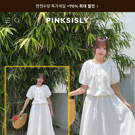
한정수량 특가세일
~70% 최대 할인