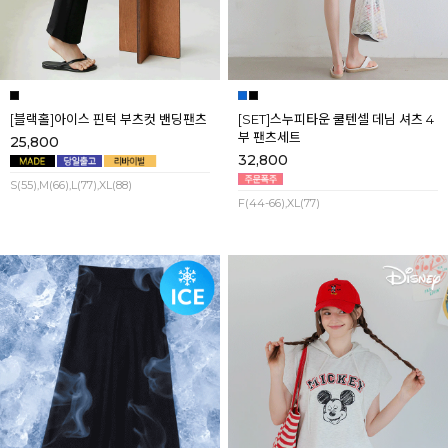
[블랙홀]아이스 핀턱 부츠컷 밴딩팬츠
[SET]스누피타운 쿨텐셀 데님 셔츠 4
부 팬츠세트
25,800
32,800
S(55),M(66),L(77),XL(88)
F(44-66),XL(77)