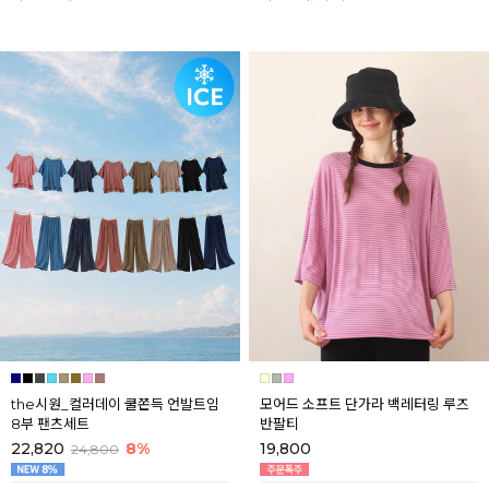
the시원_컬러데이 쿨쫀득 언발트임
모어드 소프트 단가라 백레터링 루즈
8부 팬츠세트
반팔티
22,820
8%
19,800
24,800