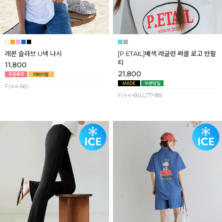
레몬 슬라브 U넥 나시
[P.ETAIL]배색 레글런 써클 로고 반팔
티
11,800
21,800
F(44-66)
F(44-66),L(77-88)