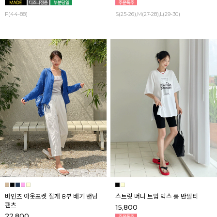
F(44-88)
S(25-26),M(27-28),L(29-30)
바인즈 아웃포켓 절개 8부 배기 밴딩
스트릿 머니 트임 박스 롱 반팔티
팬츠
15,800
22,800