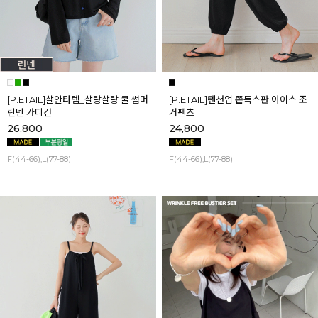
[P.ETAIL]살안타템_살랑살랑 쿨 썸머
[P.ETAIL]텐션업 쫀득스판 아이스 조
린넨 가디건
거팬츠
26,800
24,800
F(44-66),L(77-88)
F(44-66),L(77-88)