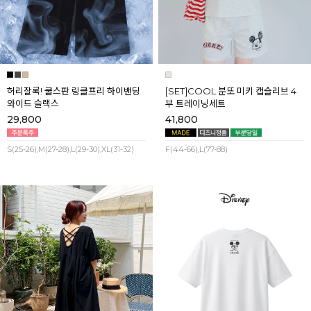
허리잘록! 쿨스판 링클프리 하이밴딩
[SET]COOL 분또 미키 캡슬리브 4
와이드 슬랙스
부 트레이닝세트
29,800
41,800
S(25-26),M(27-28),L(29-30),XL(31-32)
F(44-66),L(77-88)