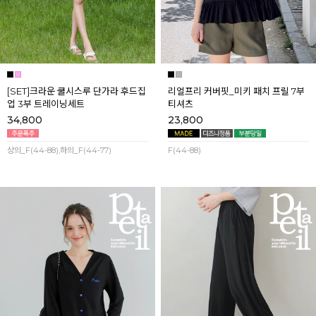
[SET]크라운 쿨시스루 단가라 후드집
리얼프리 커버핏_미키 패치 프릴 7부
업 3부 트레이닝세트
티셔츠
34,800
23,800
상의_F(44-88),하의_F(44-77)
F(44-88)