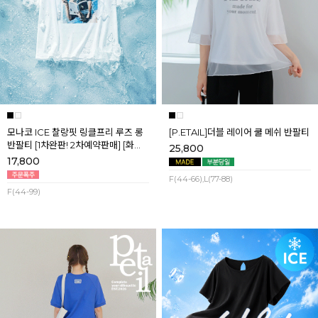
모나코 ICE 찰랑핏 링클프리 루즈 롱
[P.ETAIL]더블 레이어 쿨 메쉬 반팔티
반팔티 [1차완판! 2차예약판매] [화이
25,800
트] 8월둘째주 순차배송
17,800
F(44-66),L(77-88)
F(44-99)