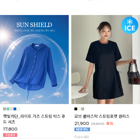
햇빛차단_라이트 거즈 스트링 박스 후
모브 쿨바스락 스트링포켓 원피스
드 셔츠
21,900
8%
23,800
17,800
F(44-66)