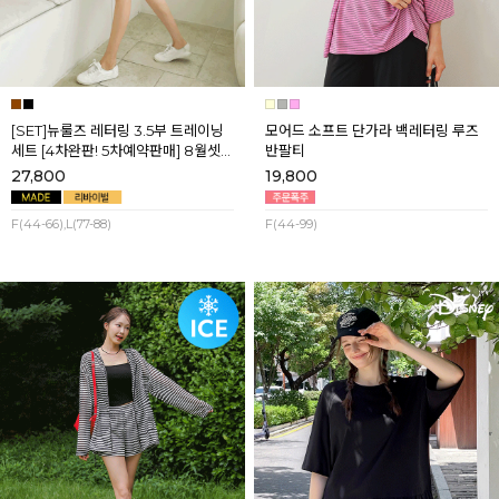
[SET]뉴룰즈 레터링 3.5부 트레이닝
모어드 소프트 단가라 백레터링 루즈
세트 [4차완판! 5차예약판매] 8월셋
반팔티
째주 순차배송
27,800
19,800
F(44-66),L(77-88)
F(44-99)