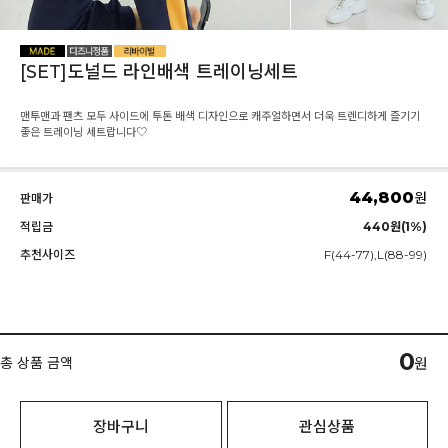
[SET]도널드 라인배색 트레이닝세트
맨투맨과 팬츠 모두 사이드에 투톤 배색 디자인으로 캐주얼하면서 더욱 트렌디하게 즐기기
좋은 트레이닝 세트랍니다♡
44,800
원
판매가
적립금
440원(1%)
추천사이즈
F(44-77),L(88-99)
0
총 상품 금액
원
장바구니
관심상품