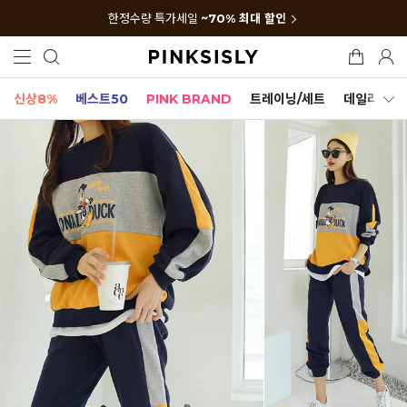
한정수량 특가세일
~70% 최대 할인
신상8%
베스트50
PINK BRAND
트레이닝/세트
데일리세트