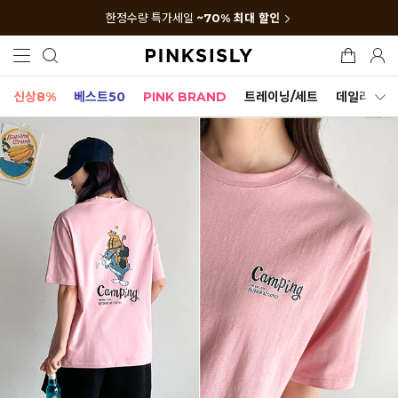
한정수량 특가세일
~70% 최대 할인
신상8%
베스트50
PINK BRAND
트레이닝/세트
데일리세트