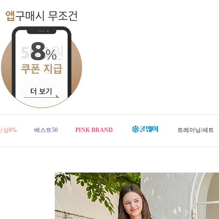
신상8%
베스트50
PINK BRAND
트레이닝/세트