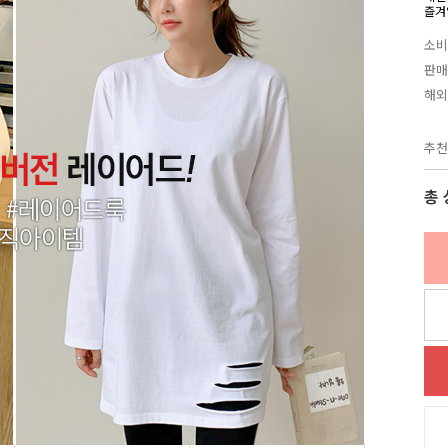
즐겨
소비
판매
해외
추천
총 