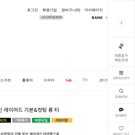
로그인
회원가입
장바구니(
0
)
마이페이지
배송조회
+10,000원혜택
BANK
KR
여름휴가
배송안내
CATEGORY
/스커트
홈웨어
아우터
Sale
77+
코디템
오늘발
SEARCH
인 레이어드 기본&컷팅 롱 티
BOARD
 상관없이 단독 또는 레이어드아이템으로
WISH LIST