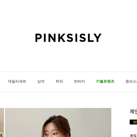
데일리세트
상의
하의
반바지
키별로팬츠
원피스
제
계절