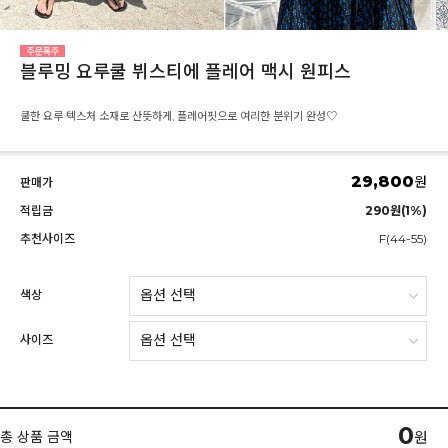
블루밍 요루쿨 뷔스티에 플레어 맥시 원피스
쿨한 요루 텍스처 소재로 산뜻하게, 플레어핏으로 여리한 분위기 완성♡
29,800
원
판매가
적립금
290원(1%)
추천사이즈
F(44-55)
색상
사이즈
0
총 상품 금액
원