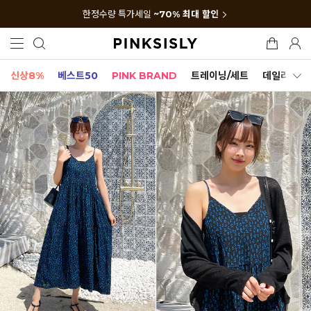
한정수량 특가세일
~70% 최대 할인
신상8%
베스트50
PINK BRAND
트레이닝/세트
데일리세트