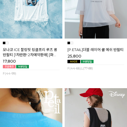
모나코 ICE 찰랑핏 링클프리 루즈 롱
[P.ETAIL]더블 레이어 쿨 메쉬 반팔티
반팔티 [1차완판! 2차예약판매] [화이
25,800
트] 8월첫째주 순차배송
17,800
F(44-66),L(77-88)
F(44-99)