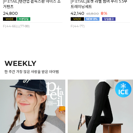
[P.ETAIL]텐션업 쫀득스판 아이스 조
[P.ETAIL]포켓 라벨 썸머 쭈리 5.5부
거팬츠
트레이닝세트
24,800
42,140
8%
45,800
F(44-66),L(77-88)
F(44-77)
WEEKLY
한 주간 가장 많은 사랑을 받은 아이템