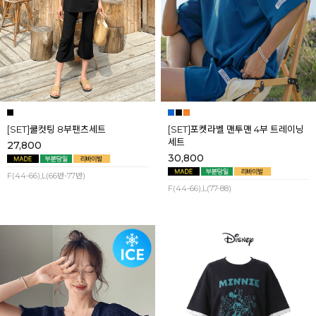
[SET]쿨컷팅 8부팬츠세트
[SET]포켓라벨 맨투맨 4부 트레이닝
세트
27,800
30,800
F(44-66),L(66반-77반)
F(44-66),L(77-88)