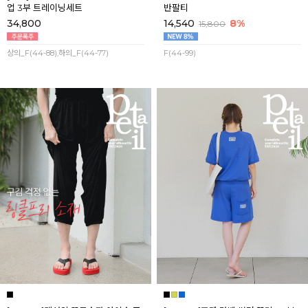
업 3부 트레이닝세트
반팔티
34,800
14,540
8%
15,800
상의_F(44-88),하의_F(44-77)
F(44-99)