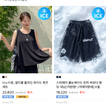
the시원_셀리쿨 훌라인 와이드 팬츠
스타패치 쿨논페이드 핀턱 버뮤다 밴
세트
딩 데님[1차완판! 2차예약판매] 8월셋
째주 순차배송
22,820
8%
18,220
8%
24,800
19,800
F(44-77)
F(44-77)