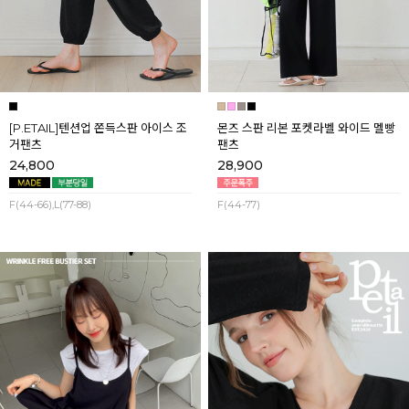
[P.ETAIL]텐션업 쫀득스판 아이스 조
몬즈 스판 리본 포켓라벨 와이드 멜빵
거팬츠
팬츠
24,800
28,900
F(44-66),L(77-88)
F(44-77)