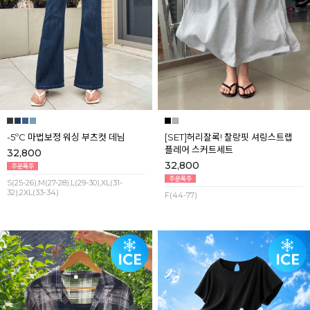
-5ºC 마법보정 워싱 부츠컷 데님
[SET]허리잘록! 찰랑핏 셔링스트랩
플레어 스커트세트
32,800
32,800
S(25-26),M(27-28),L(29-30),XL(31-
32),2XL(33-34)
F(44-77)