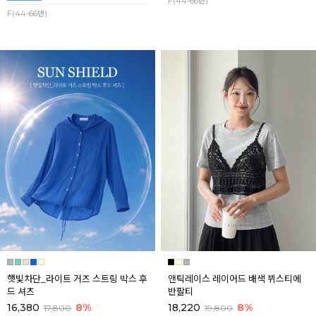
F(44-66반)
F(44-66반)
햇빛차단_라이트 거즈 스트링 박스 후
앤틱레이스 레이어드 배색 뷔스티에
드 셔츠
반팔티
16,380
8%
18,220
8%
17,800
19,800