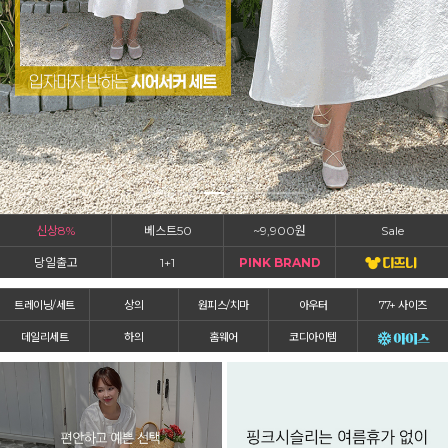
신상8%
베스트50
~9,900원
Sale
당일출고
1+1
PINK BRAND
트레이닝/세트
상의
원피스/치마
아우터
77+ 사이즈
데일리세트
하의
홈웨어
코디아이템