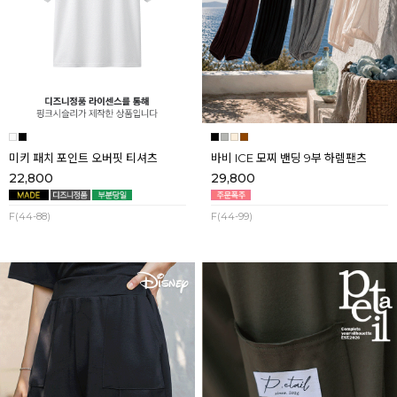
미키 패치 포인트 오버핏 티셔츠
바비 ICE 모찌 밴딩 9부 하렘팬츠
22,800
29,800
F(44-88)
F(44-99)