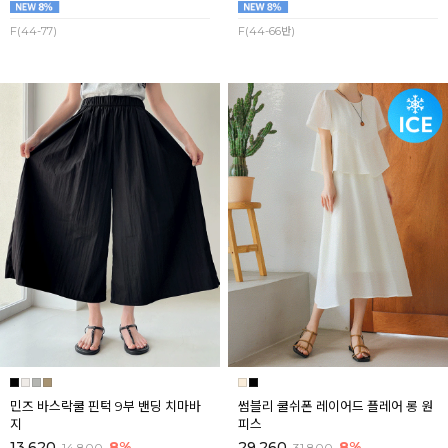
F(44-77)
F(44-66반)
민즈 바스락쿨 핀턱 9부 밴딩 치마바
썸블리 쿨쉬폰 레이어드 플레어 롱 원
지
피스
13,620
8%
29,260
8%
14,800
31,800