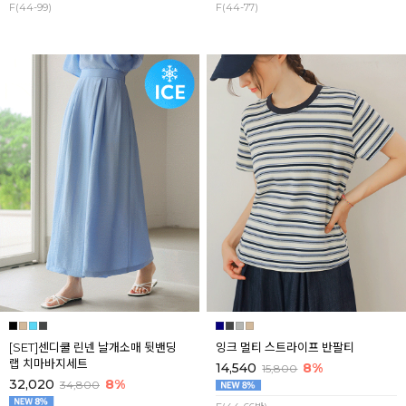
F(44-99)
F(44-77)
[SET]센디쿨 린넨 날개소매 뒷밴딩
잉크 멀티 스트라이프 반팔티
랩 치마바지세트
14,540
8%
15,800
32,020
8%
34,800