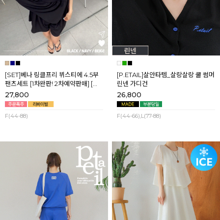
[SET]베나 링클프리 뷔스티에 4.5부
[P.ETAIL]살안타템_살랑살랑 쿨 썸머
팬츠세트 [1차완판! 2차예약판매] [네
린넨 가디건
이비,블랙] 8월셋째주 순차배송
27,800
26,800
F(44-88)
F(44-66),L(77-88)