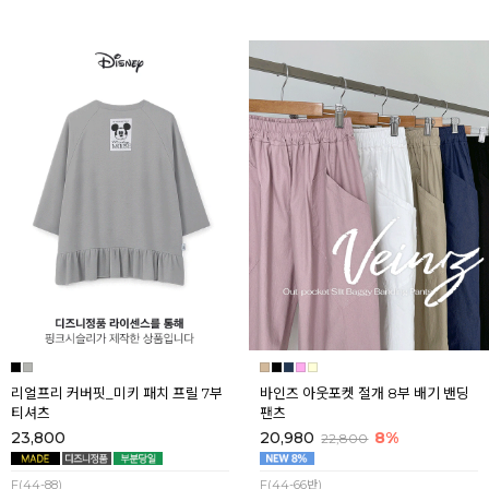
리얼프리 커버핏_미키 패치 프릴 7부
바인즈 아웃포켓 절개 8부 배기 밴딩
티셔츠
팬츠
23,800
20,980
8%
22,800
F(44-88)
F(44-66반)