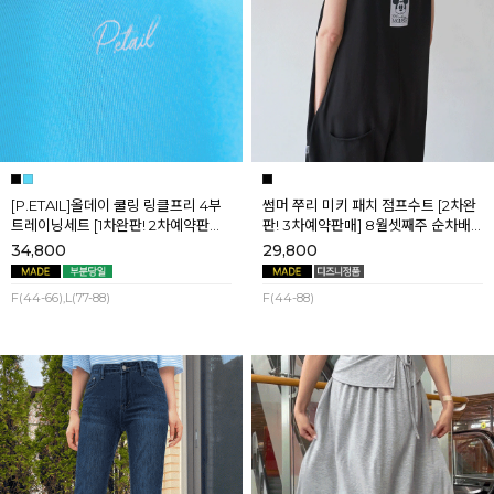
[P.ETAIL]올데이 쿨링 링클프리 4부
썸머 쭈리 미키 패치 점프수트 [2차완
트레이닝세트 [1차완판! 2차예약판매]
판! 3차예약판매] 8월셋째주 순차배
[블랙L] 8월셋째주 순차배송
송
34,800
29,800
F(44-66),L(77-88)
F(44-88)