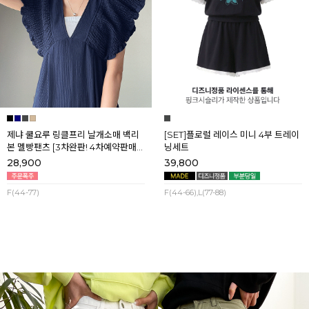
제냐 쿨요루 링클프리 날개소매 백리
[SET]플로럴 레이스 미니 4부 트레이
본 멜빵팬츠 [3차완판! 4차예약판매]
닝세트
[네이비] 8월셋째주 순차배송
28,900
39,800
F(44-77)
F(44-66),L(77-88)