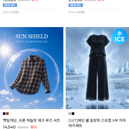
F(44-66반)
F(44-66반)
햇빛차단_쉬폰 하늘핏 체크 루즈 셔츠
[SET]제인 쿨 살랑핏 스트랩 9부 치마
바지세트
14,540
8%
15,800