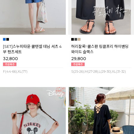
[SET]스누피타운 쿨텐셀 데님 셔츠 4
허리잘록! 쿨스판 링클프리 하이밴딩
부 팬츠세트
와이드 슬랙스
32,800
29,800
F(44-66),XL(77)
S(25-26),M(27-28),L(29-30),XL(31-32)