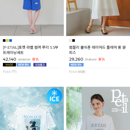
[P.ETAIL]포켓 라벨 썸머 쭈리 5.5부
썸블리 쿨쉬폰 레이어드 플레어 롱 원
트레이닝세트
피스
42,140
8%
29,260
8%
45,800
31,800
F(44-77)
F(44-66반)