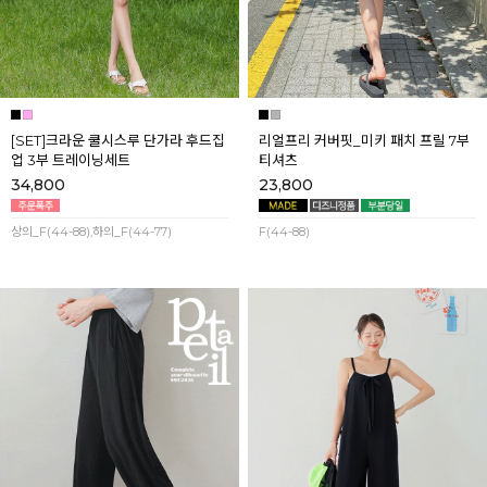
[SET]크라운 쿨시스루 단가라 후드집
리얼프리 커버핏_미키 패치 프릴 7부
업 3부 트레이닝세트
티셔츠
34,800
23,800
상의_F(44-88),하의_F(44-77)
F(44-88)