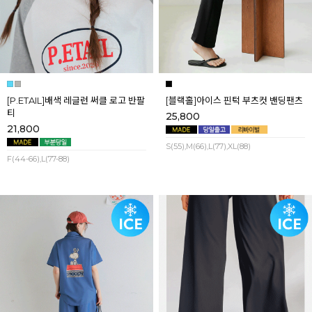
[P.ETAIL]배색 레글런 써클 로고 반팔
[블랙홀]아이스 핀턱 부츠컷 밴딩팬츠
티
25,800
21,800
S(55),M(66),L(77),XL(88)
F(44-66),L(77-88)