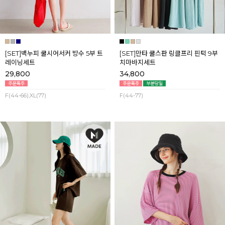
[SET]백누피 쿨시어서커 방수 5부 트
[SET]만타 쿨스판 링클프리 핀턱 9부
레이닝세트
치마바지세트
29,800
34,800
F(44-66),XL(77)
F(44-77)