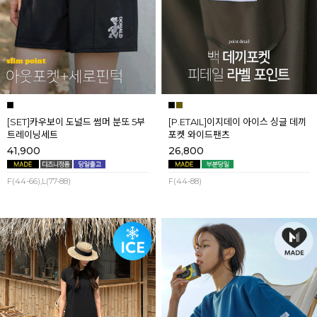
[SET]카우보이 도널드 썸머 분또 5부
[P.ETAIL]이지데이 아이스 싱글 데끼
트레이닝세트
포켓 와이드팬츠
41,900
26,800
F(44-66),L(77-88)
F(44-88)