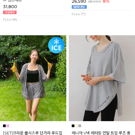
26,590
8%
28,900
31,800
F(44-77)
F(44-99)
[SET]크라운 쿨시스루 단가라 후드집
레니아 V넥 레터링 언발 트임 루즈 롱