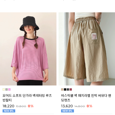
모어드 소프트 단가라 백레터링 루즈
바스락쿨 백 패치라벨 핀턱 버뮤다 밴
반팔티
딩팬츠
18,220
8%
13,620
8%
19,800
14,800