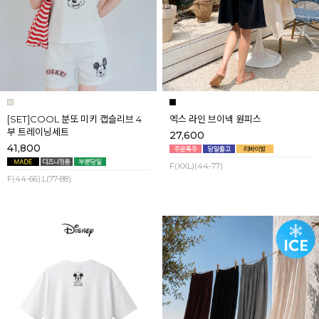
[SET]COOL 분또 미키 캡슬리브 4
엑스 라인 브이넥 원피스
부 트레이닝세트
27,600
41,800
F(XXL)(44-77)
F(44-66),L(77-88)