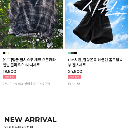
[SET]팀플 쿨시스루 체크 오픈카라
the시원_찰랑쫀득 레글런 홀트임 4
언발 블라우스+나시세트
부 팬츠세트
19,800
24,800
나시 F(44-66) ,블라우스 F(44-77)
F(44-88)
NEW ARRIVAL
72시간동안 8%할인