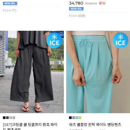
34,780
8%
37,800
F(44-77)
F(44-66반)
[SET]크링클 쿨 링클프리 판쵸 와이
뮤즈 쿨찰랑 핀턱 와이드 밴딩팬츠
드 팬츠세트