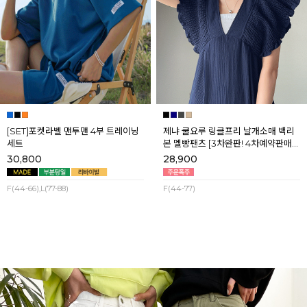
[SET]포켓라벨 맨투맨 4부 트레이닝
제냐 쿨요루 링클프리 날개소매 백리
세트
본 멜빵팬츠 [3차완판! 4차예약판매]
[네이비] 8월셋째주 순차배송
30,800
28,900
F(44-66),L(77-88)
F(44-77)