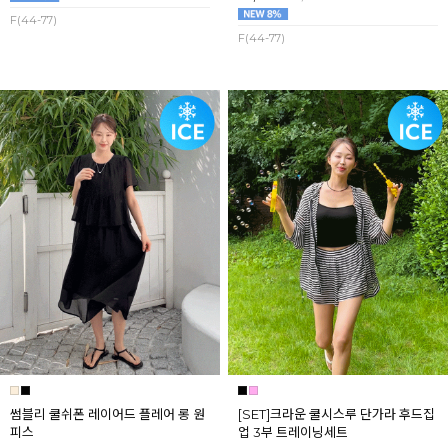
F(44-77)
F(44-77)
썸블리 쿨쉬폰 레이어드 플레어 롱 원
[SET]크라운 쿨시스루 단가라 후드집
피스
업 3부 트레이닝세트