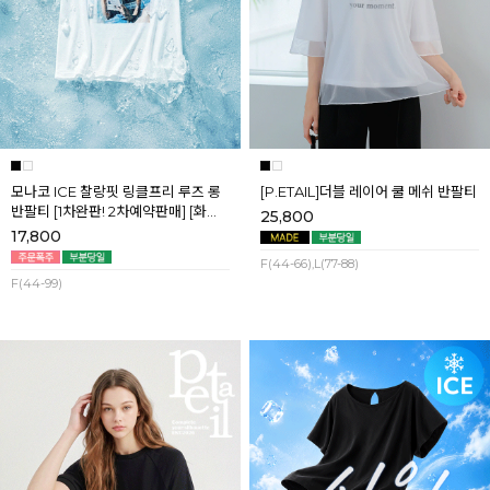
모나코 ICE 찰랑핏 링클프리 루즈 롱
[P.ETAIL]더블 레이어 쿨 메쉬 반팔티
반팔티 [1차완판! 2차예약판매] [화이
25,800
트] 8월둘째주 순차배송
17,800
F(44-66),L(77-88)
F(44-99)