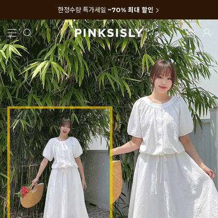
한정수량 특가세일
~70% 최대 할인