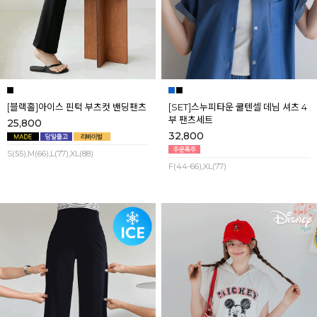
[블랙홀]아이스 핀턱 부츠컷 밴딩팬츠
[SET]스누피타운 쿨텐셀 데님 셔츠 4
부 팬츠세트
25,800
32,800
S(55),M(66),L(77),XL(88)
F(44-66),XL(77)