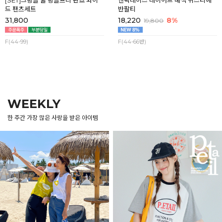
[SET]크링클 쿨 링클프리 판쵸 와이
앤틱레이스 레이어드 배색 뷔스티에
드 팬츠세트
반팔티
31,800
18,220
8%
19,800
F(44-99)
F(44-66반)
WEEKLY
한 주간 가장 많은 사랑을 받은 아이템