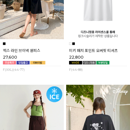
엑스 라인 브이넥 원피스
미키 패치 포인트 오버핏 티셔츠
27,600
22,800
F(XXL)(44-77)
F(44-88)