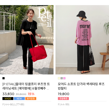
[P.ETAIL]올데이 링클프리 부츠컷 트
모어드 소프트 단가라 백레터링 루즈
레이닝세트 [예약판매] 8월셋째주 순
반팔티
차배송
33,830
15%
19,800
39,800
F(44-66),L(77-88)
F(44-99)