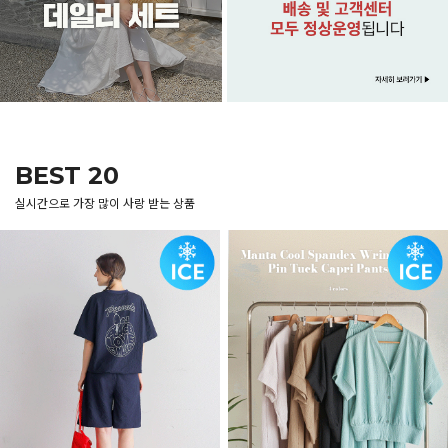
BEST 20
실시간으로 가장 많이 사랑 받는 상품