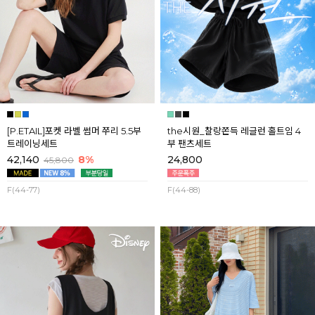
[P.ETAIL]포켓 라벨 썸머 쭈리 5.5부
the시원_찰랑쫀득 레글런 홀트임 4
트레이닝세트
부 팬츠세트
42,140
8%
24,800
45,800
F(44-77)
F(44-88)