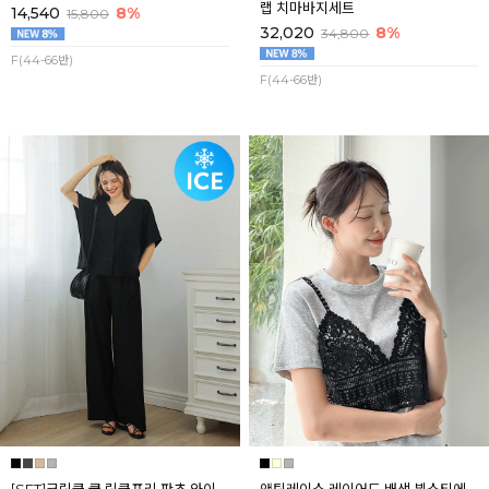
랩 치마바지세트
14,540
8%
15,800
32,020
8%
34,800
F(44-66반)
F(44-66반)