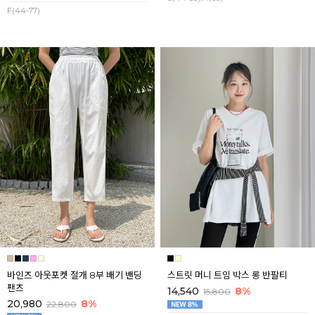
F(44-77)
바인즈 아웃포켓 절개 8부 배기 밴딩
스트릿 머니 트임 박스 롱 반팔티
팬츠
14,540
8%
15,800
20,980
8%
22,800