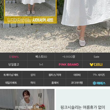
신상8%
베스트50
~9,900원
Sale
당일출고
1+1
PINK BRAND
트레이닝/세트
상의
원피스/치마
아우터
77+ 사이즈
데일리세트
하의
홈웨어
코디아이템