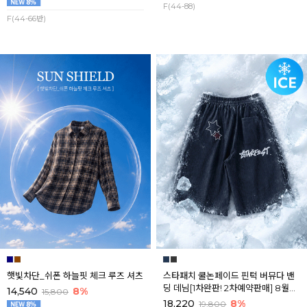
F(44-88)
F(44-66반)
햇빛차단_쉬폰 하늘핏 체크 루즈 셔츠
스타패치 쿨논페이드 핀턱 버뮤다 밴
딩 데님[1차완판! 2차예약판매] 8월셋
14,540
8%
15,800
째주 순차배송
18,220
8%
19,800