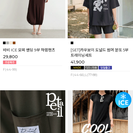
바비 ICE 모찌 밴딩 9부 하렘팬츠
[SET]카우보이 도널드 썸머 분또 5부
트레이닝세트
29,800
41,900
F(44-99)
F(44-66),L(77-88)