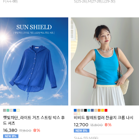
F(44-88)
S(25-26),M(27-28),L(29-30)
햇빛차단_라이트 거즈 스트링 박스 후
비비드 팔레트컬러 잔골지 크롭 나시
드 셔츠
12,700
8%
13,800
16,380
8%
17,800
S(44-55),M(66)