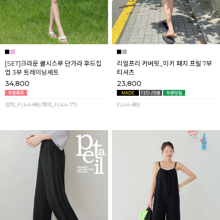
[SET]크라운 쿨시스루 단가라 후드집
리얼프리 커버핏_미키 패치 프릴 7부
업 3부 트레이닝세트
티셔츠
34,800
23,800
상의_F(44-88),하의_F(44-77)
F(44-88)