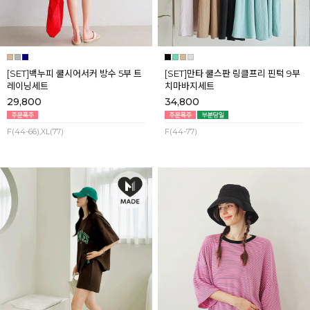
[SET]백누피 쿨시어서커 방수 5부 트
[SET]만타 쿨스판 링클프리 핀턱 9부
레이닝세트
치마바지세트
29,800
34,800
F(44-66),XL(77)
F(44-77)