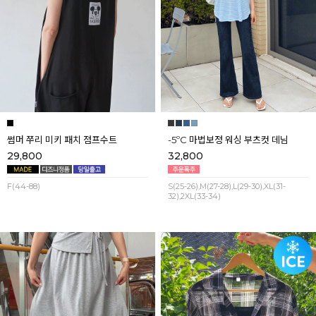
썸머 쭈리 미키 패치 점프수트
-5ºC 마법보정 워싱 부츠컷 데님
29,800
32,800
F(44-88)
S(25-26),M(27-28),L(29-30),XL(31-
32),2XL(33-34)