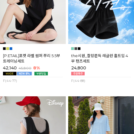
[P.ETAIL]포켓 라벨 썸머 쭈리 5.5부
the시원_찰랑쫀득 레글런 홀트임 4
트레이닝세트
부 팬츠세트
42,140
8%
24,800
45,800
F(44-77)
F(44-88)