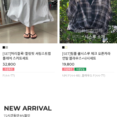
[SET]허리잘록! 찰랑핏 셔링스트랩
[SET]팀플 쿨시스루 체크 오픈카라
플레어 스커트세트
언발 블라우스+나시세트
32,800
19,800
F(44-77)
나시 F(44-66) ,블라우스 F(44-77)
NEW ARRIVAL
72시간동안 8%할인