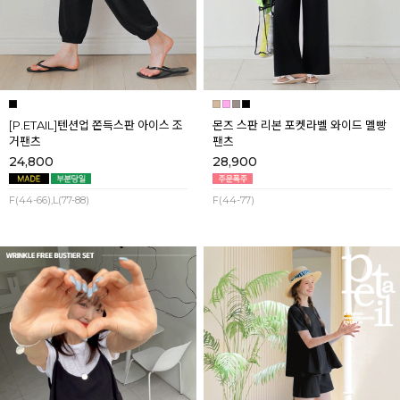
[P.ETAIL]텐션업 쫀득스판 아이스 조
몬즈 스판 리본 포켓라벨 와이드 멜빵
거팬츠
팬츠
24,800
28,900
F(44-66),L(77-88)
F(44-77)