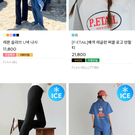
레몬 슬라브 U넥 나시
[P.ETAIL]배색 레글런 써클 로고 반팔
티
11,800
21,800
F(44-66)
F(44-66),L(77-88)