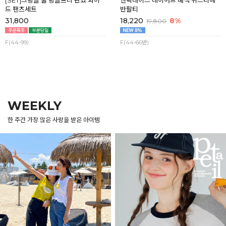
[SET]크링클 쿨 링클프리 판쵸 와이
앤틱레이스 레이어드 배색 뷔스티에
드 팬츠세트
반팔티
31,800
18,220
8%
19,800
F(44-99)
F(44-66반)
WEEKLY
한 주간 가장 많은 사랑을 받은 아이템