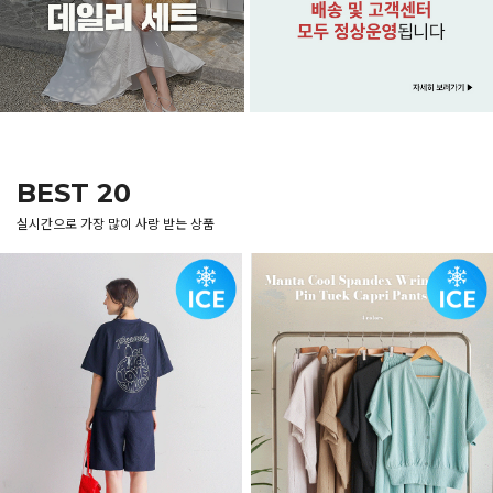
BEST 20
실시간으로 가장 많이 사랑 받는 상품