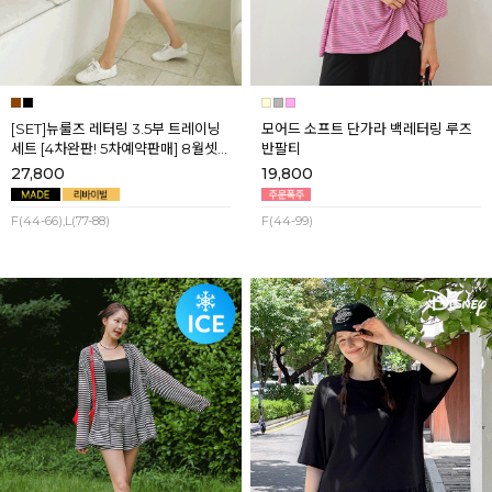
[SET]뉴룰즈 레터링 3.5부 트레이닝
모어드 소프트 단가라 백레터링 루즈
세트 [4차완판! 5차예약판매] 8월셋
반팔티
째주 순차배송
27,800
19,800
F(44-66),L(77-88)
F(44-99)