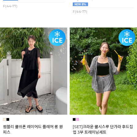
F(44-77)
F(44-77)
썸블리 쿨쉬폰 레이어드 플레어 롱 원
[SET]크라운 쿨시스루 단가라 후드집
피스
업 3부 트레이닝세트