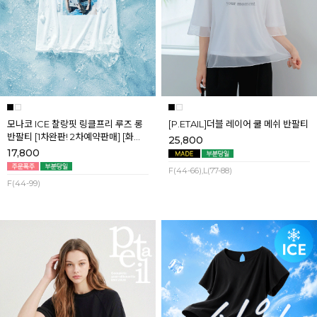
모나코 ICE 찰랑핏 링클프리 루즈 롱
[P.ETAIL]더블 레이어 쿨 메쉬 반팔티
반팔티 [1차완판! 2차예약판매] [화이
25,800
트] 8월둘째주 순차배송
17,800
F(44-66),L(77-88)
F(44-99)