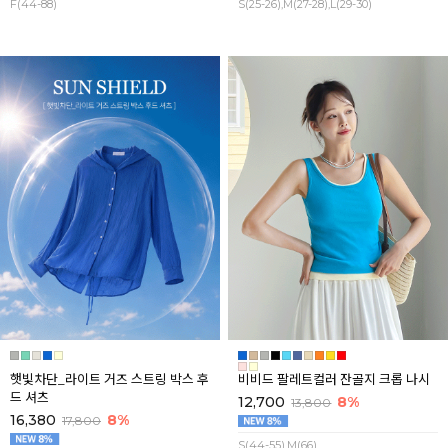
F(44-88)
S(25-26),M(27-28),L(29-30)
햇빛차단_라이트 거즈 스트링 박스 후
비비드 팔레트컬러 잔골지 크롭 나시
드 셔츠
12,700
8%
13,800
16,380
8%
17,800
S(44-55),M(66)