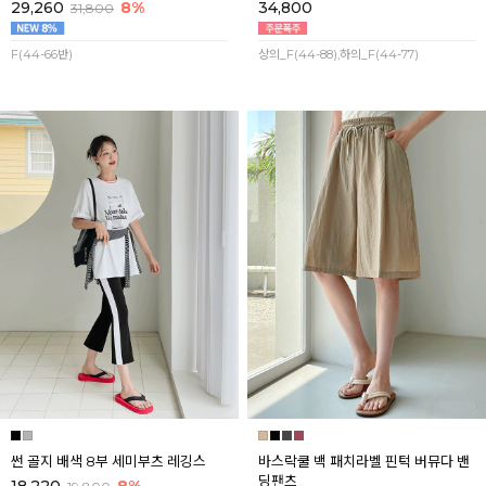
29,260
8%
34,800
31,800
F(44-66반)
상의_F(44-88),하의_F(44-77)
썬 골지 배색 8부 세미부츠 레깅스
바스락쿨 백 패치라벨 핀턱 버뮤다 밴
딩팬츠