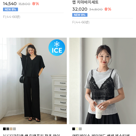
랩 치마바지세트
14,540
8%
15,800
32,020
8%
34,800
F(44-66반)
F(44-66반)