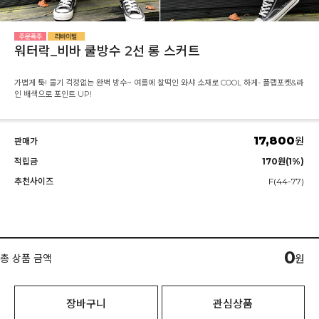
워터락_비바 쿨방수 2선 롱 스커트
가볍게 툭! 물기 걱정없는 완벽 방수~ 여름에 찰떡인 와샤 소재로 COOL 하게- 플랩포켓&라
인 배색으로 포인트 UP!
17,800
원
판매가
적립금
170원(1%)
추천사이즈
F(44-77)
0
총 상품 금액
원
장바구니
관심상품