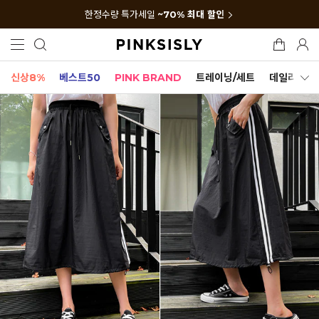
한정수량 특가세일
~70% 최대 할인
신상8%
베스트50
PINK BRAND
트레이닝/세트
데일리세트