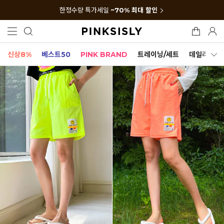
한정수량 특가세일
~70% 최대 할인
신상8%
베스트50
PINK BRAND
트레이닝/세트
데일리세트