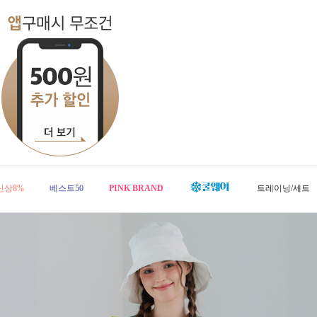
신상8%
베스트50
PINK BRAND
트레이닝/세트