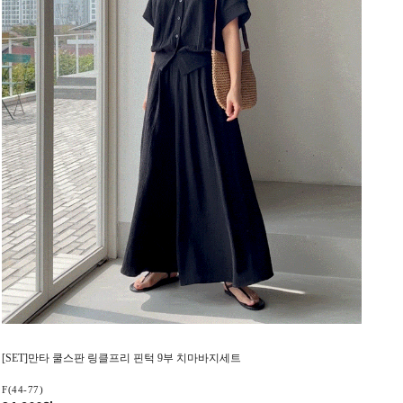
[SET]만타 쿨스판 링클프리 핀턱 9부 치마바지세트
F(44-77)