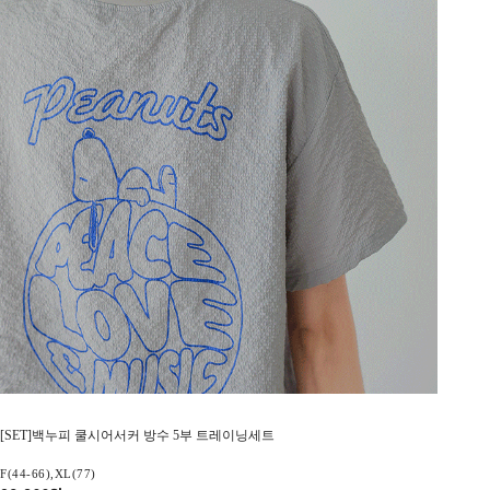
[SET]백누피 쿨시어서커 방수 5부 트레이닝세트
F(44-66),XL(77)