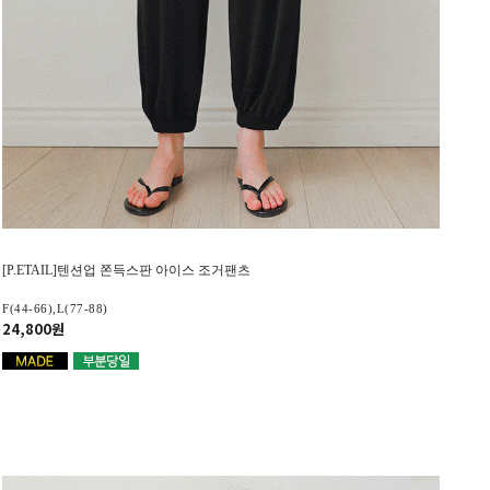
[P.ETAIL]텐션업 쫀득스판 아이스 조거팬츠
F(44-66),L(77-88)
24,800원