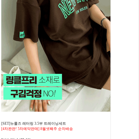
[SET]뉴룰즈 레터링 3.5부 트레이닝세트
[4차완판! 5차예약판매] 8월셋째주 순차배송