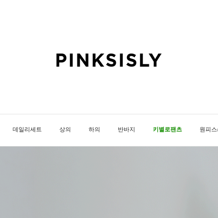
데일리세트
상의
하의
반바지
키별로팬츠
원피스