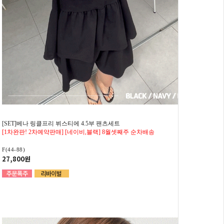
[SET]베나 링클프리 뷔스티에 4.5부 팬츠세트
[1차완판! 2차예약판매] [네이비,블랙] 8월셋째주 순차배송
F(44-88)
27,800원