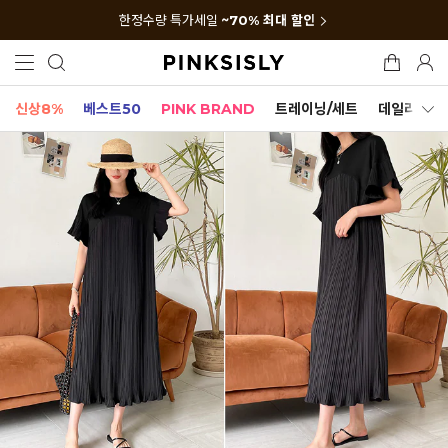
한정수량 특가세일
~70% 최대 할인
신상8%
베스트50
PINK BRAND
트레이닝/세트
데일리세트