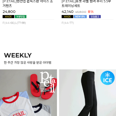
[P.ETAIL]텐션업 쫀득스판 아이스 조
[P.ETAIL]포켓 라벨 썸머 쭈리 5.5부
거팬츠
트레이닝세트
24,800
42,140
8%
45,800
F(44-66),L(77-88)
F(44-77)
WEEKLY
한 주간 가장 많은 사랑을 받은 아이템