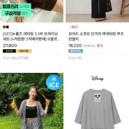
[SET]뉴룰즈 레터링 3.5부 트레이닝
모어드 소프트 단가라 백레터링 루즈
세트 [4차완판! 5차예약판매] 8월셋
반팔티
째주 순차배송
27,800
18,220
8%
19,800
F(44-66),L(77-88)
F(44-99)