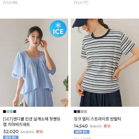
F(44-99)
F(44-77)
[SET]센디쿨 린넨 날개소매 뒷밴딩
잉크 멀티 스트라이프 반팔티
랩 치마바지세트
14,540
8%
15,800
32,020
8%
34,800