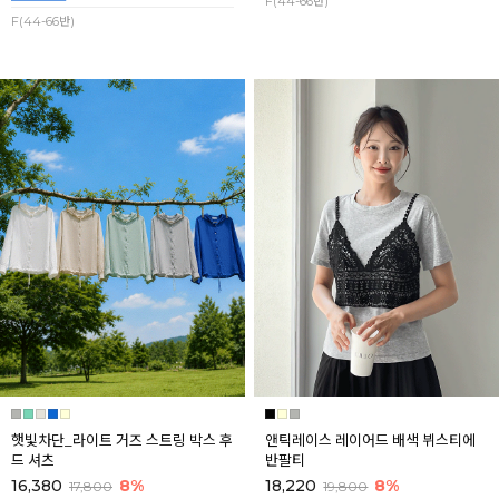
F(44-66반)
F(44-66반)
햇빛차단_라이트 거즈 스트링 박스 후
앤틱레이스 레이어드 배색 뷔스티에
드 셔츠
반팔티
16,380
8%
18,220
8%
17,800
19,800