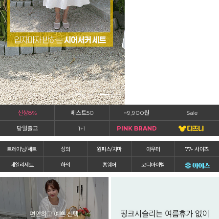
신상8%
베스트50
~9,900원
Sale
당일출고
1+1
PINK BRAND
트레이닝/세트
상의
원피스/치마
아우터
77+ 사이즈
데일리세트
하의
홈웨어
코디아이템