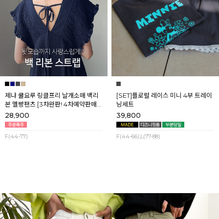
제냐 쿨요루 링클프리 날개소매 백리
[SET]플로럴 레이스 미니 4부 트레이
본 멜빵팬츠 [3차완판! 4차예약판매]
닝세트
[네이비] 8월셋째주 순차배송
28,900
39,800
F(44-77)
F(44-66),L(77-88)