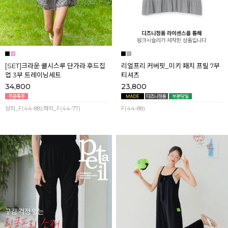
[SET]크라운 쿨시스루 단가라 후드집
리얼프리 커버핏_미키 패치 프릴 7부
업 3부 트레이닝세트
티셔츠
34,800
23,800
상의_F(44-88),하의_F(44-77)
F(44-88)