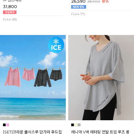
26,590
8%
28,900
31,800
F(44-77)
F(44-99)
[SET]크라운 쿨시스루 단가라 후드집
레니아 V넥 레터링 언발 트임 루즈 롱