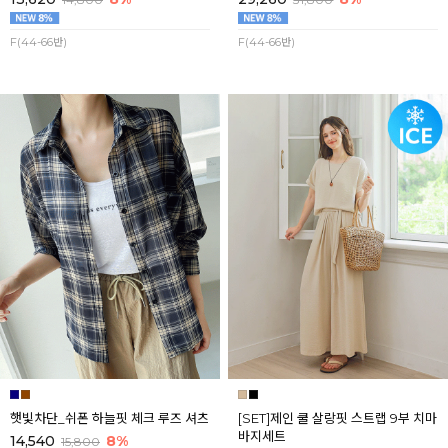
F(44-66반)
F(44-66반)
햇빛차단_쉬폰 하늘핏 체크 루즈 셔츠
[SET]제인 쿨 살랑핏 스트랩 9부 치마
바지세트
14,540
8%
15,800