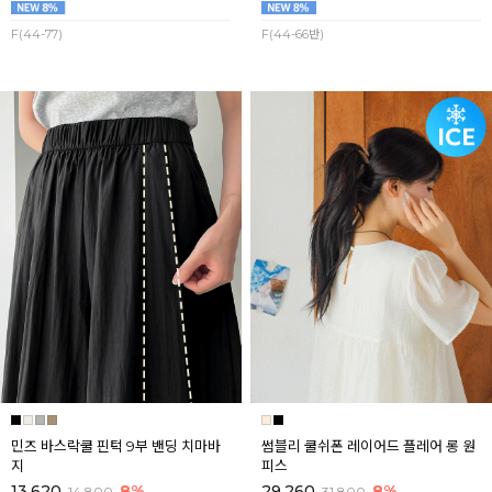
F(44-77)
F(44-66반)
민즈 바스락쿨 핀턱 9부 밴딩 치마바
썸블리 쿨쉬폰 레이어드 플레어 롱 원
지
피스
13,620
8%
29,260
8%
14,800
31,800