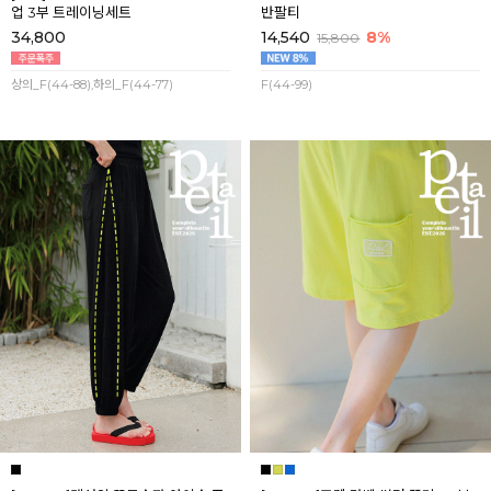
업 3부 트레이닝세트
반팔티
34,800
14,540
8%
15,800
상의_F(44-88),하의_F(44-77)
F(44-99)