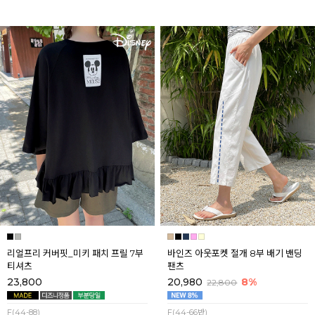
리얼프리 커버핏_미키 패치 프릴 7부
바인즈 아웃포켓 절개 8부 배기 밴딩
티셔츠
팬츠
23,800
20,980
8%
22,800
F(44-88)
F(44-66반)