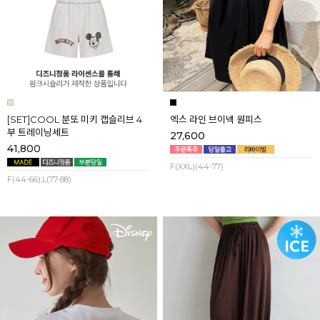
[SET]COOL 분또 미키 캡슬리브 4
엑스 라인 브이넥 원피스
부 트레이닝세트
27,600
41,800
F(XXL)(44-77)
F(44-66),L(77-88)