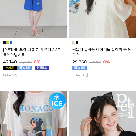
[P.ETAIL]포켓 라벨 썸머 쭈리 5.5부
썸블리 쿨쉬폰 레이어드 플레어 롱 원
트레이닝세트
피스
42,140
8%
29,260
8%
45,800
31,800
F(44-77)
F(44-66반)