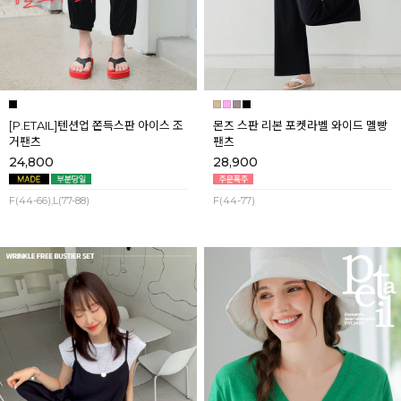
[P.ETAIL]텐션업 쫀득스판 아이스 조
몬즈 스판 리본 포켓라벨 와이드 멜빵
거팬츠
팬츠
24,800
28,900
F(44-66),L(77-88)
F(44-77)