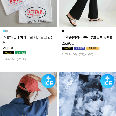
[P.ETAIL]배색 레글런 써클 로고 반팔
[블랙홀]아이스 핀턱 부츠컷 밴딩팬츠
티
25,800
21,800
S(55),M(66),L(77),XL(88)
F(44-66),L(77-88)