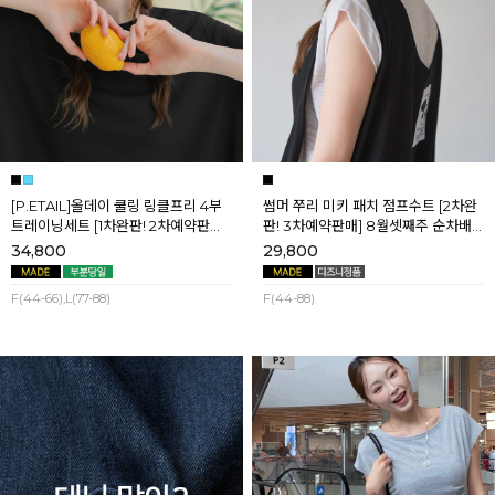
[P.ETAIL]올데이 쿨링 링클프리 4부
썸머 쭈리 미키 패치 점프수트 [2차완
트레이닝세트 [1차완판! 2차예약판매]
판! 3차예약판매] 8월셋째주 순차배
[블랙L] 8월셋째주 순차배송
송
34,800
29,800
F(44-66),L(77-88)
F(44-88)