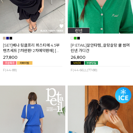
[SET]베나 링클프리 뷔스티에 4.5부
[P.ETAIL]살안타템_살랑살랑 쿨 썸머
팬츠세트 [1차완판! 2차예약판매] [네
린넨 가디건
이비,블랙] 8월셋째주 순차배송
27,800
26,800
F(44-88)
F(44-66),L(77-88)