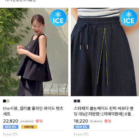
the시원_셀리쿨 훌라인 와이드 팬츠
스타패치 쿨논페이드 핀턱 버뮤다 밴
세트
딩 데님[1차완판! 2차예약판매] 8월셋
째주 순차배송
22,820
8%
18,220
8%
24,800
19,800
F(44-77)
F(44-77)