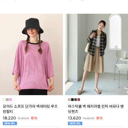
모어드 소프트 단가라 백레터링 루즈
바스락쿨 백 패치라벨 핀턱 버뮤다 밴
반팔티
딩팬츠
18,220
8%
13,620
8%
19,800
14,800