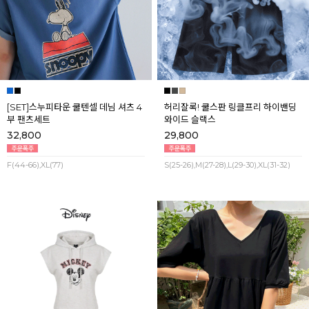
[SET]스누피타운 쿨텐셀 데님 셔츠 4
허리잘록! 쿨스판 링클프리 하이밴딩
부 팬츠세트
와이드 슬랙스
32,800
29,800
F(44-66),XL(77)
S(25-26),M(27-28),L(29-30),XL(31-32)