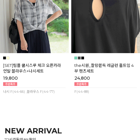
[SET]팀플 쿨시스루 체크 오픈카라
the시원_찰랑쫀득 레글런 홀트임 4
언발 블라우스+나시세트
부 팬츠세트
19,800
24,800
나시 F(44-66) ,블라우스 F(44-77)
F(44-88)
NEW ARRIVAL
72시간동안 8%할인