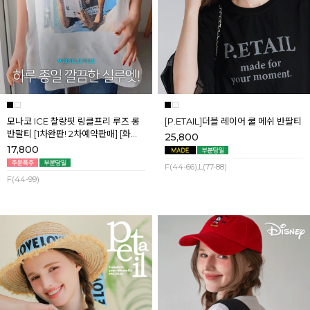
모나코 ICE 찰랑핏 링클프리 루즈 롱
[P.ETAIL]더블 레이어 쿨 메쉬 반팔티
반팔티 [1차완판! 2차예약판매] [화이
25,800
트] 8월첫째주 순차배송
17,800
F(44-66),L(77-88)
F(44-99)