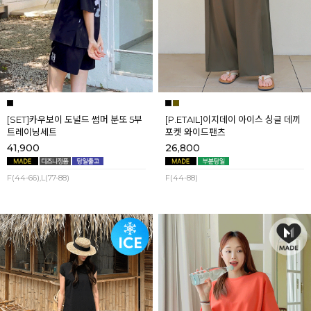
[SET]카우보이 도널드 썸머 분또 5부
[P.ETAIL]이지데이 아이스 싱글 데끼
트레이닝세트
포켓 와이드팬츠
41,900
26,800
F(44-66),L(77-88)
F(44-88)