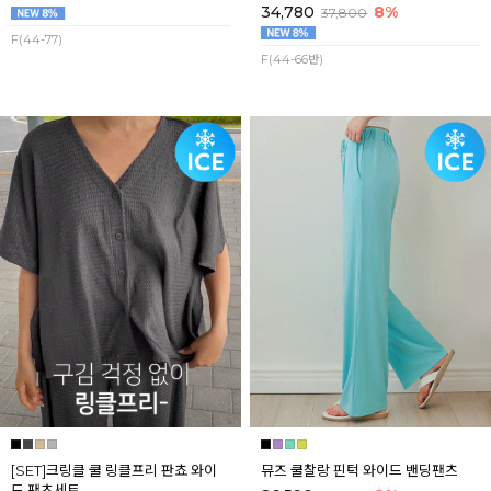
34,780
8%
37,800
F(44-77)
F(44-66반)
[SET]크링클 쿨 링클프리 판쵸 와이
뮤즈 쿨찰랑 핀턱 와이드 밴딩팬츠
드 팬츠세트