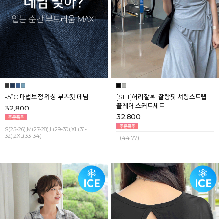
-5ºC 마법보정 워싱 부츠컷 데님
[SET]허리잘록! 찰랑핏 셔링스트랩
플레어 스커트세트
32,800
32,800
S(25-26),M(27-28),L(29-30),XL(31-
32),2XL(33-34)
F(44-77)