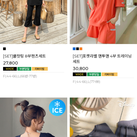
[SET]쿨컷팅 8부팬츠세트
[SET]포켓라벨 맨투맨 4부 트레이닝
세트
27,800
30,800
F(44-66),L(66반-77반)
F(44-66),L(77-88)