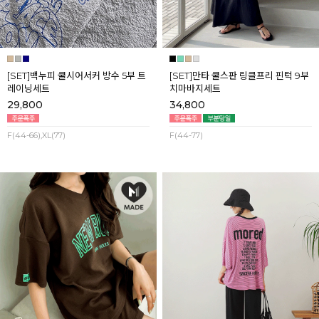
[SET]백누피 쿨시어서커 방수 5부 트
[SET]만타 쿨스판 링클프리 핀턱 9부
레이닝세트
치마바지세트
29,800
34,800
F(44-66),XL(77)
F(44-77)