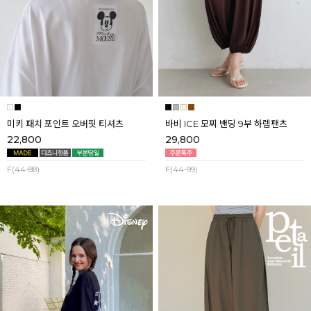
미키 패치 포인트 오버핏 티셔츠
바비 ICE 모찌 밴딩 9부 하렘팬츠
22,800
29,800
F(44-88)
F(44-99)