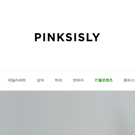
데일리세트
상의
하의
반바지
키별로팬츠
원피스