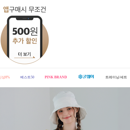
신상8%
베스트50
PINK BRAND
트레이닝/세트