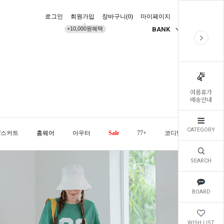
로그인
회원가입
장바구니(
0
)
마이페이지
배송조회
+10,000원혜택
BANK
KR
여름휴가
배송안내
CATEGORY
/스커트
홈웨어
아우터
Sale
77+
코디템
오늘발
SEARCH
BOARD
WISH LIST