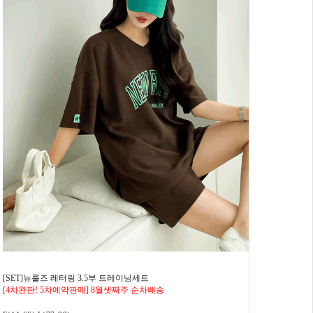
[SET]뉴룰즈 레터링 3.5부 트레이닝세트
[4차완판! 5차예약판매] 8월셋째주 순차배송