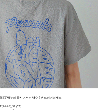
[SET]백누피 쿨시어서커 방수 5부 트레이닝세트
F(44-66),XL(77)