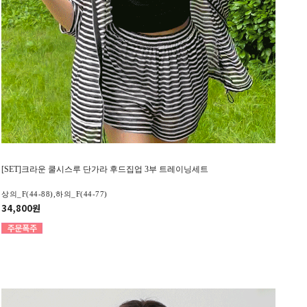
[SET]크라운 쿨시스루 단가라 후드집업 3부 트레이닝세트
상의_F(44-88),하의_F(44-77)
34,800원