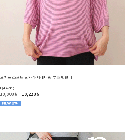
모어드 소프트 단가라 백레터링 루즈 반팔티
F(44-99)
19,800원
18,220원