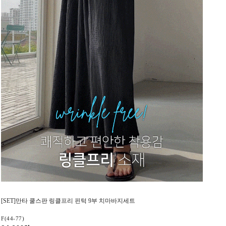
[SET]만타 쿨스판 링클프리 핀턱 9부 치마바지세트
F(44-77)