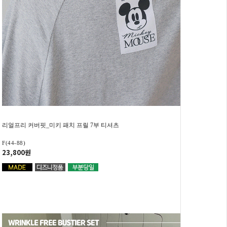
리얼프리 커버핏_미키 패치 프릴 7부 티셔츠
F(44-88)
23,800원