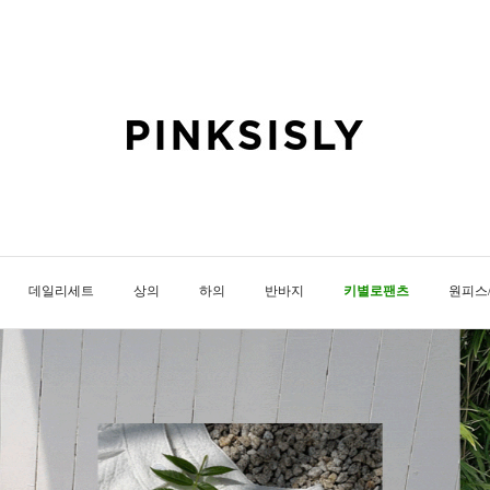
데일리세트
상의
하의
반바지
키별로팬츠
원피스