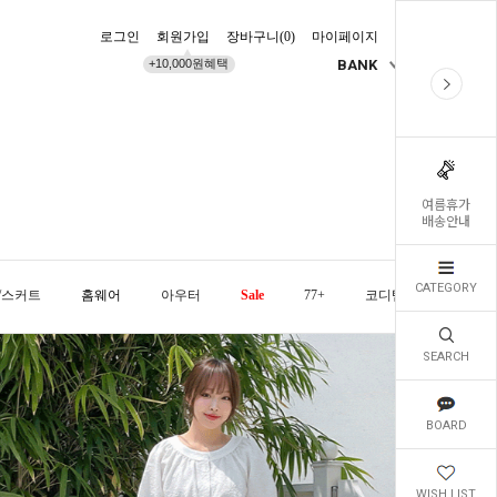
로그인
회원가입
장바구니(
0
)
마이페이지
배송조회
+10,000원혜택
BANK
KR
여름휴가
배송안내
CATEGORY
/스커트
홈웨어
아우터
Sale
77+
코디템
오늘발
SEARCH
BOARD
WISH LIST