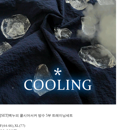
[SET]백누피 쿨시어서커 방수 5부 트레이닝세트
F(44-66),XL(77)