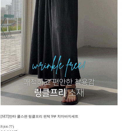
[SET]만타 쿨스판 링클프리 핀턱 9부 치마바지세트
F(44-77)