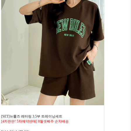
[SET]뉴룰즈 레터링 3.5부 트레이닝세트
[4차완판! 5차예약판매] 8월셋째주 순차배송