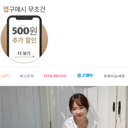
신상8%
베스트50
PINK BRAND
트레이닝/세트