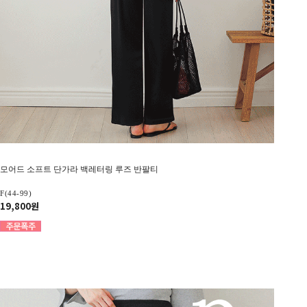
모어드 소프트 단가라 백레터링 루즈 반팔티
F(44-99)
19,800원