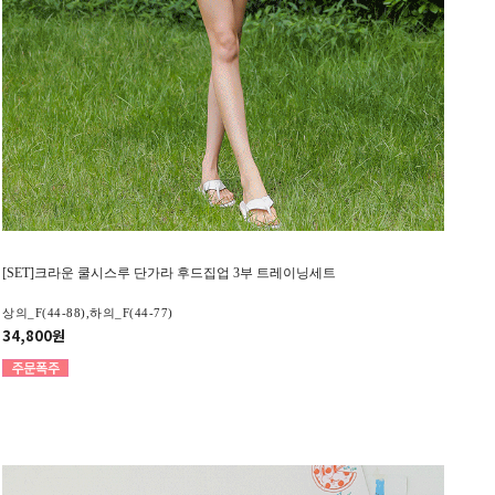
[SET]크라운 쿨시스루 단가라 후드집업 3부 트레이닝세트
상의_F(44-88),하의_F(44-77)
34,800원