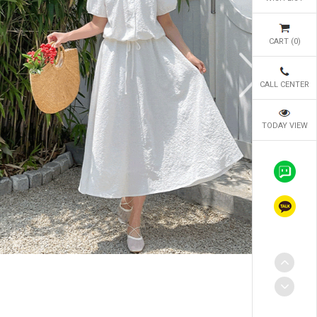
CART (
0
)
CALL CENTER
TODAY VIEW