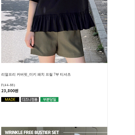
리얼프리 커버핏_미키 패치 프릴 7부 티셔츠
F(44-88)
23,800원