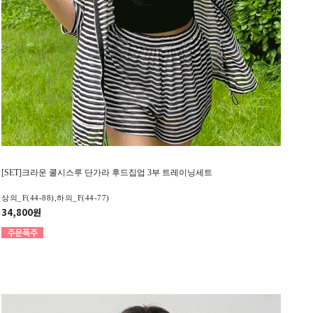
[SET]크라운 쿨시스루 단가라 후드집업 3부 트레이닝세트
상의_F(44-88),하의_F(44-77)
34,800원