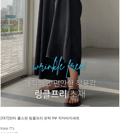
[SET]만타 쿨스판 링클프리 핀턱 9부 치마바지세트
F(44-77)