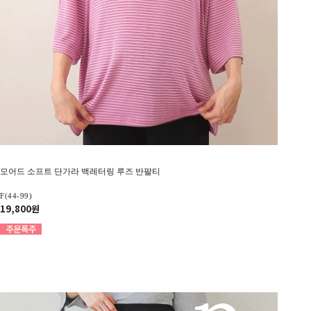
모어드 소프트 단가라 백레터링 루즈 반팔티
F(44-99)
19,800원