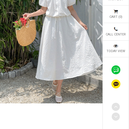
CART (
0
)
CALL CENTER
TODAY VIEW