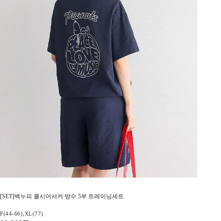
[SET]백누피 쿨시어서커 방수 5부 트레이닝세트
F(44-66),XL(77)