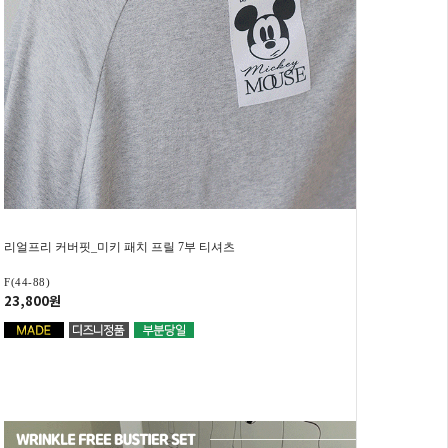
리얼프리 커버핏_미키 패치 프릴 7부 티셔츠
F(44-88)
23,800원