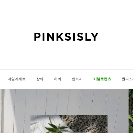
데일리세트
상의
하의
반바지
키별로팬츠
원피스