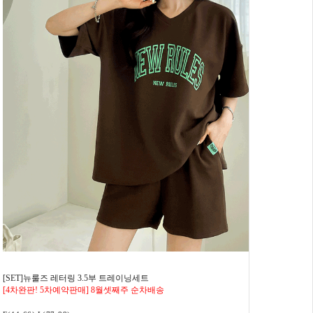
[SET]뉴룰즈 레터링 3.5부 트레이닝세트
[4차완판! 5차예약판매] 8월셋째주 순차배송