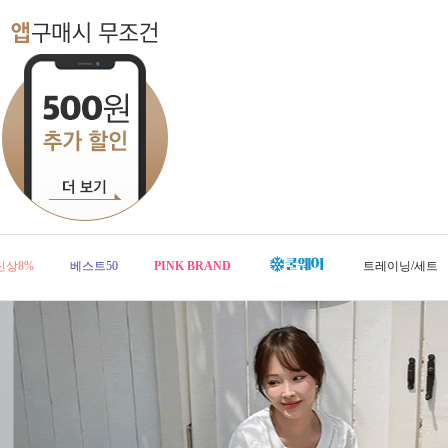
신상8%
베스트50
PINK BRAND
트레이닝/세트