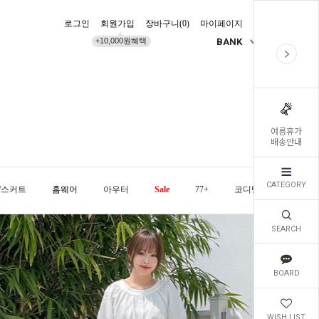
로그인
회원가입
장바구니(
0
)
마이페이지
배송조회
+10,000원혜택
BANK
KR
여름휴가
배송안내
CATEGORY
/스커트
홈웨어
아우터
Sale
77+
코디템
오늘발
SEARCH
BOARD
WISH LIST