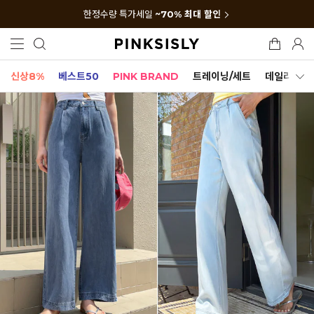
한정수량 특가세일
~70% 최대 할인
신상8%
베스트50
PINK BRAND
트레이닝/세트
데일리세트