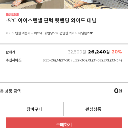
-5ºC 아이스텐셀 핀턱 뒷밴딩 와이드 데님
아이스 텐셀 여름에도 예쁘게! 뒷밴딩으로 편안한 와이드 데님팬츠♥
26,240
20%
32,800
원
원
판매가
추천사이즈
S(25-26),M(27-28),L(29-30),XL(31-32),2XL(33-34)
0
총 상품 금액
원
장바구니
관심상품
구매하기