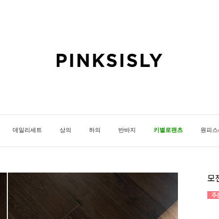
데일리세트
상의
하의
반바지
키별로팬츠
원피스
모