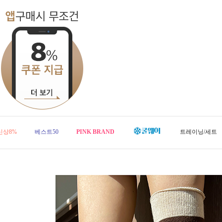
신상8%
베스트50
PINK BRAND
트레이닝/세트