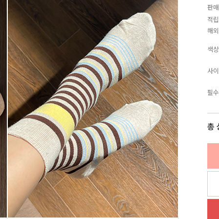
판매
적립
해외
색상
사이
필수
총 