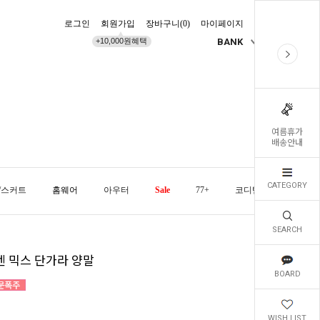
로그인
회원가입
장바구니(
0
)
마이페이지
배송조회
+10,000원혜택
BANK
KR
여름휴가
배송안내
CATEGORY
/스커트
홈웨어
아우터
Sale
77+
코디템
오늘발
SEARCH
젠 믹스 단가라 양말
BOARD
WISH LIST