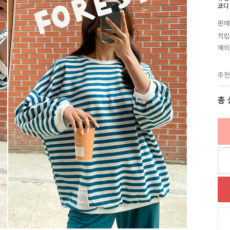
코디
판매
적립
해외
추천
총 