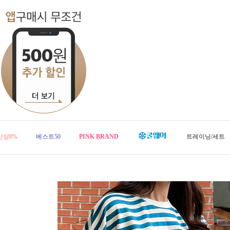
신상8%
베스트50
PINK BRAND
트레이닝/세트