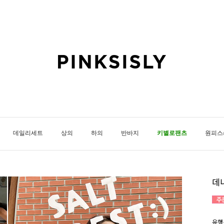
데일리세트
상의
하의
반바지
키별로팬츠
원피스
데
유행