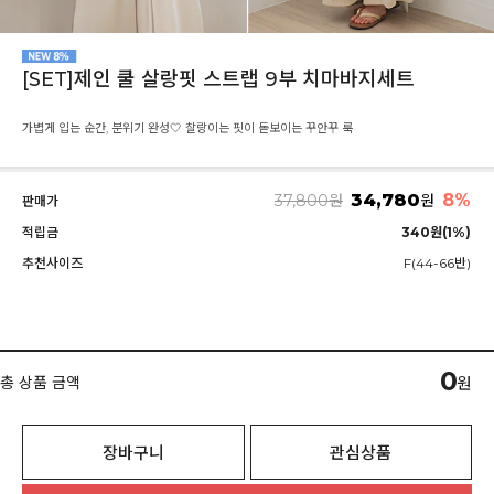
[SET]제인 쿨 살랑핏 스트랩 9부 치마바지세트
가볍게 입는 순간, 분위기 완성🤍 찰랑이는 핏이 돋보이는 꾸안꾸 룩
34,780
8%
37,800
원
원
판매가
적립금
340원(1%)
추천사이즈
F(44-66반)
0
총 상품 금액
원
장바구니
관심상품