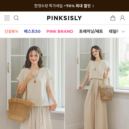
한정수량 특가세일
~70% 최대 할인
신상8%
베스트50
PINK BRAND
트레이닝/세트
데일리세트