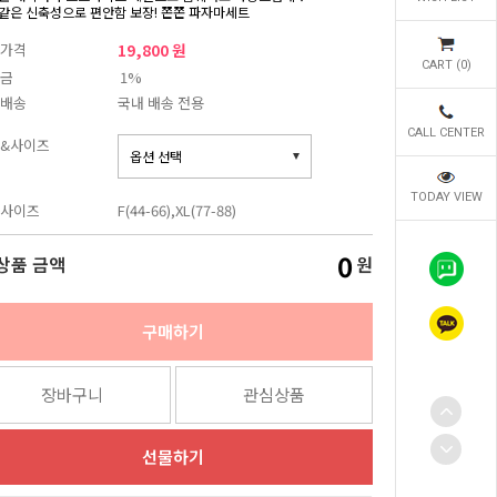
같은 신축성으로 편안함 보장! 쫀쫀 파자마세트
가격
19,800 원
CART (
0
)
금
1%
배송
국내 배송 전용
CALL CENTER
&사이즈
TODAY VIEW
사이즈
F(44-66),XL(77-88)
0
상품 금액
원
구매하기
장바구니
관심상품
선물하기