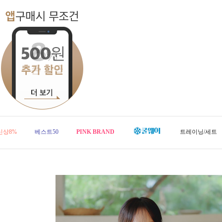
신상8%
베스트50
PINK BRAND
트레이닝/세트