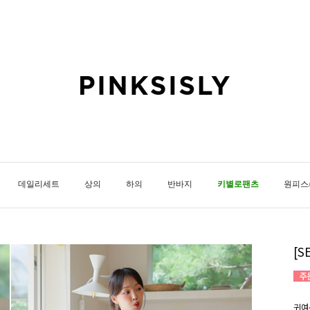
데일리세트
상의
하의
반바지
키별로팬츠
원피스
[
귀여