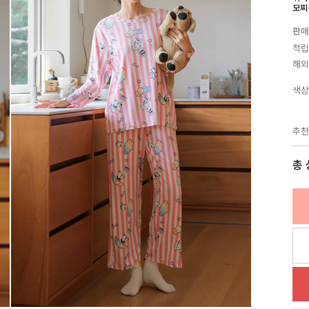
모찌
판매
적립
해외
색상
추천
총 