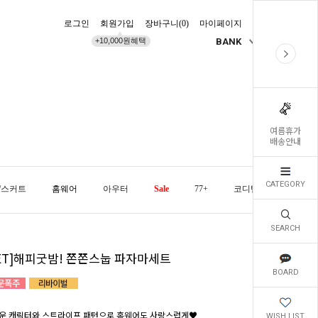
로그인
회원가입
장바구니(
0
)
마이페이지
배송조회
+10,000원혜택
BANK
KR
여름휴가
배송안내
CATEGORY
/스커트
홈웨어
아우터
Sale
77+
코디템
오늘발
SEARCH
SET]해피굿밤! 쫀쫀스눕 파자마세트
BOARD
운 캐릭터와 스트라이프 패턴으로 홈웨어도 사랑스럽게♥
WISH LIST