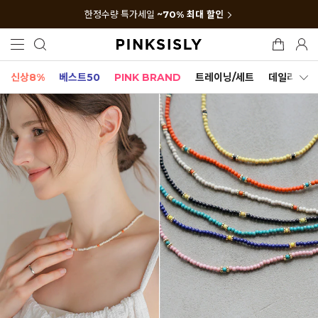
한정수량 특가세일
~70% 최대 할인
신상8%
베스트50
PINK BRAND
트레이닝/세트
데일리세트