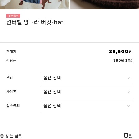
윈터벨 앙고라 버킷-hat
29,800
원
판매가
적립금
290원(1%)
색상
사이즈
필수동의
0
총 상품 금액
원