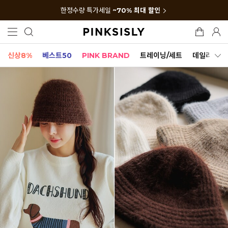
한정수량 특가세일
~70% 최대 할인
신상8%
베스트50
PINK BRAND
트레이닝/세트
데일리세트