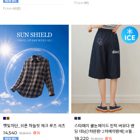
F(44-88)
F(44-66반)
햇빛차단_쉬폰 하늘핏 체크 루즈 셔츠
스타패치 쿨논페이드 핀턱 버뮤다 밴
딩 데님[1차완판! 2차예약판매] 8월셋
14,540
8%
15,800
째주 순차배송
18,220
8%
19,800