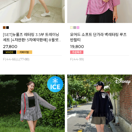
[SET]뉴룰즈 레터링 3.5부 트레이닝
모어드 소프트 단가라 백레터링 루즈
세트 [4차완판! 5차예약판매] 8월셋
반팔티
째주 순차배송
27,800
19,800
F(44-66),L(77-88)
F(44-99)