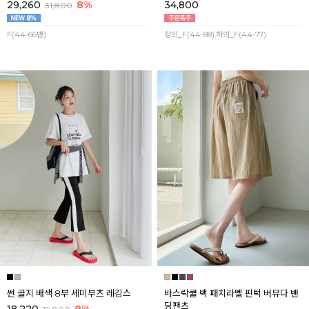
29,260
8%
34,800
31,800
F(44-66반)
상의_F(44-88),하의_F(44-77)
썬 골지 배색 8부 세미부츠 레깅스
바스락쿨 백 패치라벨 핀턱 버뮤다 밴
딩팬츠