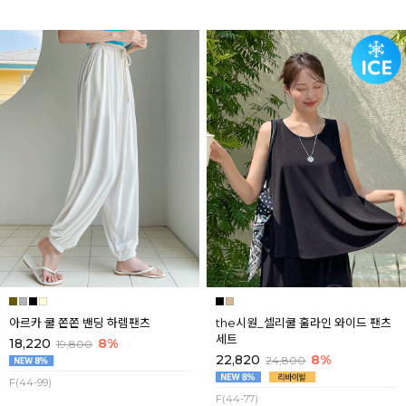
아르카 쿨 쫀쫀 밴딩 하렘팬츠
the시원_셀리쿨 훌라인 와이드 팬츠
세트
18,220
8%
19,800
22,820
8%
24,800
F(44-99)
F(44-77)