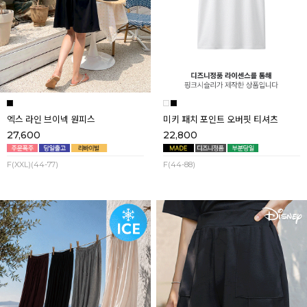
엑스 라인 브이넥 원피스
미키 패치 포인트 오버핏 티셔츠
27,600
22,800
F(XXL)(44-77)
F(44-88)