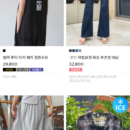
썸머 쭈리 미키 패치 점프수트
-5ºC 마법보정 워싱 부츠컷 데님
29,800
32,800
F(44-88)
S(25-26),M(27-28),L(29-30),XL(31-
32),2XL(33-34)