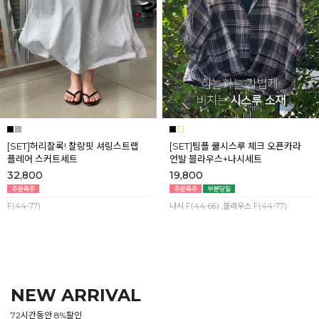
[SET]허리잘록! 찰랑핏 셔링스트랩
[SET]팀플 쿨시스루 체크 오픈카라
플레어 스커트세트
언발 블라우스+나시세트
32,800
19,800
F(44-77)
나시 F(44-66) ,블라우스 F(44-77)
NEW ARRIVAL
72시간동안 8%할인