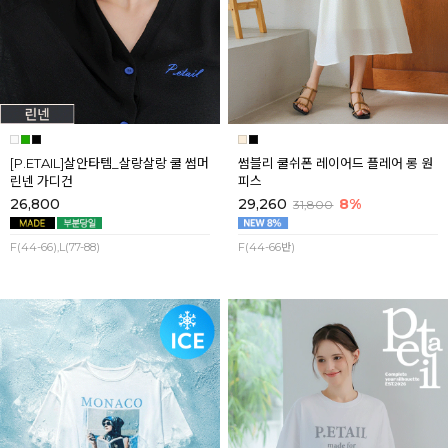
[P.ETAIL]살안타템_살랑살랑 쿨 썸머
썸블리 쿨쉬폰 레이어드 플레어 롱 원
린넨 가디건
피스
26,800
29,260
8%
31,800
F(44-66),L(77-88)
F(44-66반)