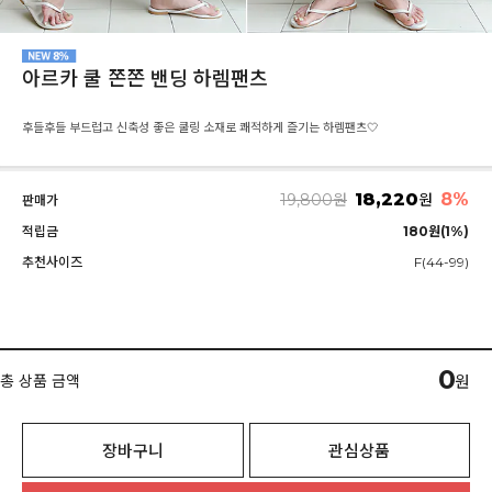
아르카 쿨 쫀쫀 밴딩 하렘팬츠
후들후들 부드럽고 신축성 좋은 쿨링 소재로 쾌적하게 즐기는 하렘팬츠🤍
18,220
8%
19,800
원
원
판매가
적립금
180원(1%)
추천사이즈
F(44-99)
0
총 상품 금액
원
장바구니
관심상품