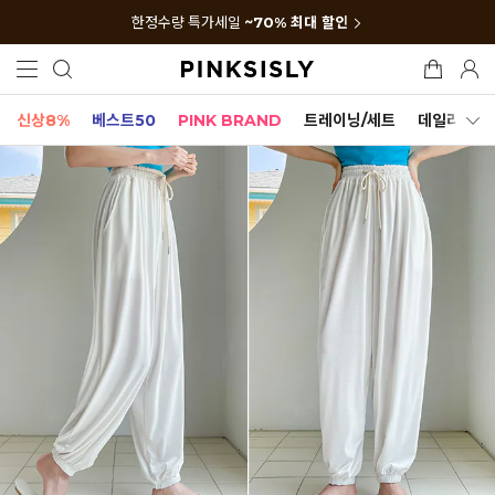
한정수량 특가세일
~70% 최대 할인
신상8%
베스트50
PINK BRAND
트레이닝/세트
데일리세트