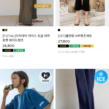
[P.ETAIL]이지데이 아이스 싱글 데끼
[SET]쿨컷팅 8부팬츠세트
포켓 와이드팬츠
27,800
26,800
F(44-66),L(66반-77반)
F(44-88)