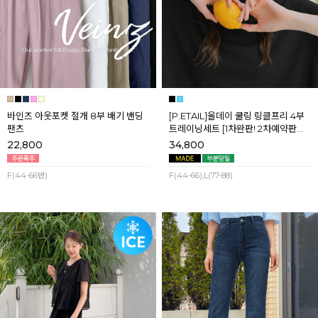
바인즈 아웃포켓 절개 8부 배기 밴딩
[P.ETAIL]올데이 쿨링 링클프리 4부
팬츠
트레이닝세트 [1차완판! 2차예약판매]
[블랙L] 8월셋째주 순차배송
22,800
34,800
F(44-66반)
F(44-66),L(77-88)