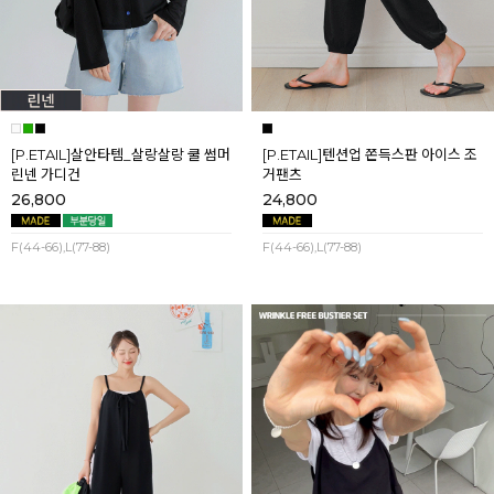
[P.ETAIL]살안타템_살랑살랑 쿨 썸머
[P.ETAIL]텐션업 쫀득스판 아이스 조
린넨 가디건
거팬츠
26,800
24,800
F(44-66),L(77-88)
F(44-66),L(77-88)