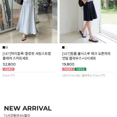
[SET]허리잘록! 찰랑핏 셔링스트랩
[SET]팀플 쿨시스루 체크 오픈카라
플레어 스커트세트
언발 블라우스+나시세트
32,800
19,800
F(44-77)
나시 F(44-66) ,블라우스 F(44-77)
NEW ARRIVAL
72시간동안 8%할인