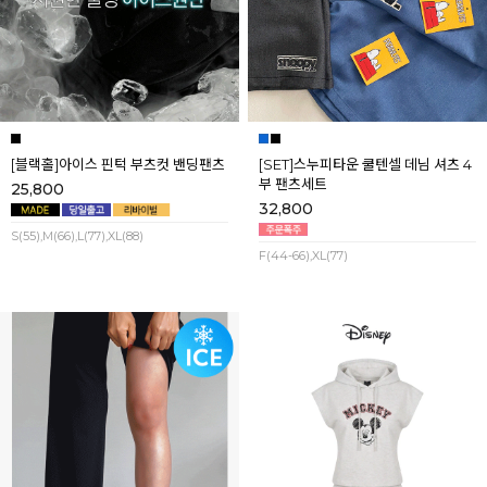
[블랙홀]아이스 핀턱 부츠컷 밴딩팬츠
[SET]스누피타운 쿨텐셀 데님 셔츠 4
부 팬츠세트
25,800
32,800
S(55),M(66),L(77),XL(88)
F(44-66),XL(77)