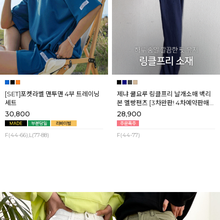
[SET]포켓라벨 맨투맨 4부 트레이닝
제냐 쿨요루 링클프리 날개소매 백리
세트
본 멜빵팬츠 [3차완판! 4차예약판매]
[네이비] 8월셋째주 순차배송
30,800
28,900
F(44-66),L(77-88)
F(44-77)