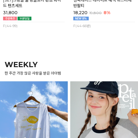
[SET]크링클 쿨 링클프리 판쵸 와이
앤틱레이스 레이어드 배색 뷔스티에
드 팬츠세트
반팔티
31,800
18,220
8%
19,800
F(44-99)
F(44-66반)
WEEKLY
한 주간 가장 많은 사랑을 받은 아이템