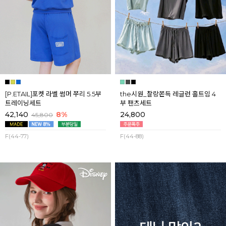
[P.ETAIL]포켓 라벨 썸머 쭈리 5.5부
the시원_찰랑쫀득 레글런 홀트임 4
트레이닝세트
부 팬츠세트
42,140
8%
24,800
45,800
F(44-77)
F(44-88)