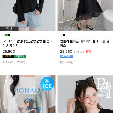
[P.ETAIL]살안타템_살랑살랑 쿨 썸머
썸블리 쿨쉬폰 레이어드 플레어 롱 원
린넨 가디건
피스
26,800
29,260
8%
31,800
F(44-66),L(77-88)
F(44-66반)