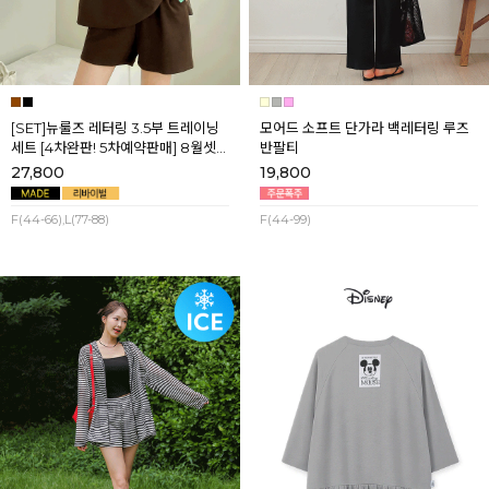
[SET]뉴룰즈 레터링 3.5부 트레이닝
모어드 소프트 단가라 백레터링 루즈
세트 [4차완판! 5차예약판매] 8월셋
반팔티
째주 순차배송
27,800
19,800
F(44-66),L(77-88)
F(44-99)