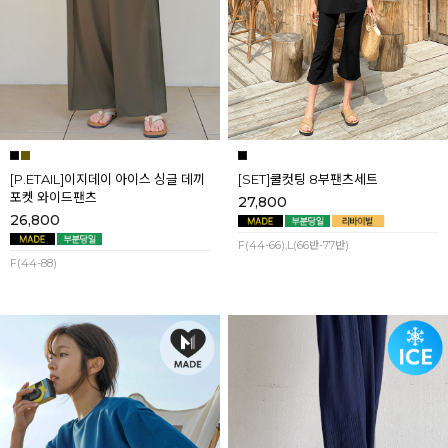
[P.ETAIL]이지데이 아이스 싱글 데끼
[SET]쿨컷팅 8부팬츠세트
포켓 와이드팬츠
27,800
26,800
F(44-66),L(66반-77반)
F(44-88)