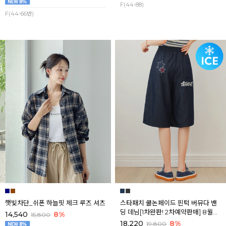
F(44-88)
F(44-66반)
햇빛차단_쉬폰 하늘핏 체크 루즈 셔츠
스타패치 쿨논페이드 핀턱 버뮤다 밴
딩 데님[1차완판! 2차예약판매] 8월셋
14,540
8%
15,800
째주 순차배송
18,220
8%
19,800