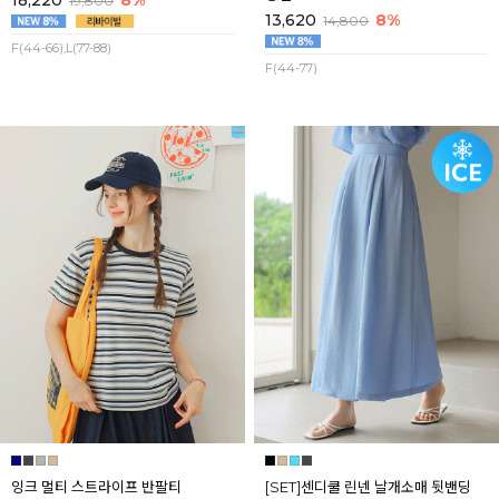
18,220
8%
19,800
13,620
8%
14,800
F(44-66),L(77-88)
F(44-77)
잉크 멀티 스트라이프 반팔티
[SET]센디쿨 린넨 날개소매 뒷밴딩