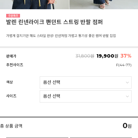
발렌 린넨라이크 팬던트 스트링 반팔 점퍼
가볍게 걸치기만 해도 스타일 완성! 린넨처럼 가볍고 통기성 좋은 썸머 반팔 집업
19,900
37
%
31,800
원
원
판매가
추천사이즈
F(44-77)
색상
사이즈
0
총 상품 금액
원