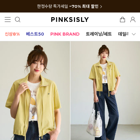
한정수량 특가세일
~70% 최대 할인
신상8%
베스트50
PINK BRAND
트레이닝/세트
데일리세트