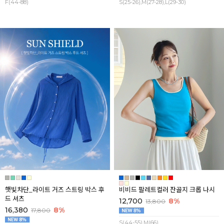
F(44-88)
S(25-26),M(27-28),L(29-30)
햇빛차단_라이트 거즈 스트링 박스 후
비비드 팔레트컬러 잔골지 크롭 나시
드 셔츠
12,700
8%
13,800
16,380
8%
17,800
S(44-55),M(66)