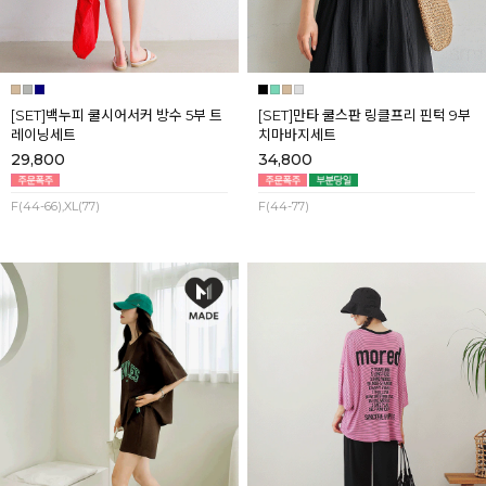
[SET]백누피 쿨시어서커 방수 5부 트
[SET]만타 쿨스판 링클프리 핀턱 9부
레이닝세트
치마바지세트
29,800
34,800
F(44-66),XL(77)
F(44-77)