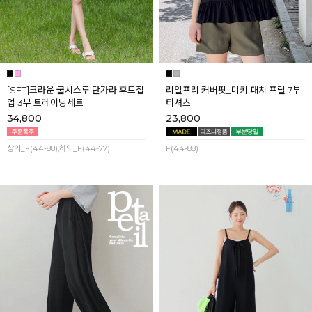
[SET]크라운 쿨시스루 단가라 후드집
리얼프리 커버핏_미키 패치 프릴 7부
업 3부 트레이닝세트
티셔츠
34,800
23,800
상의_F(44-88),하의_F(44-77)
F(44-88)