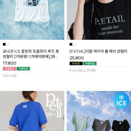
모나코 ICE 찰랑핏 링클프리 루즈 롱
[P.ETAIL]더블 레이어 쿨 메쉬 반팔티
반팔티 [1차완판! 2차예약판매] [화이
25,800
트] 8월둘째주 순차배송
17,800
F(44-66),L(77-88)
F(44-99)