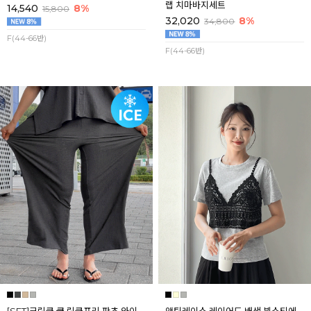
랩 치마바지세트
14,540
8%
15,800
32,020
8%
34,800
F(44-66반)
F(44-66반)