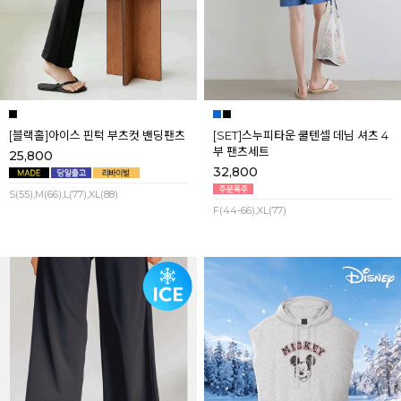
[블랙홀]아이스 핀턱 부츠컷 밴딩팬츠
[SET]스누피타운 쿨텐셀 데님 셔츠 4
부 팬츠세트
25,800
32,800
S(55),M(66),L(77),XL(88)
F(44-66),XL(77)