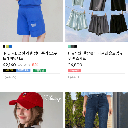
[P.ETAIL]포켓 라벨 썸머 쭈리 5.5부
the시원_찰랑쫀득 레글런 홀트임 4
트레이닝세트
부 팬츠세트
42,140
8%
24,800
45,800
F(44-77)
F(44-88)