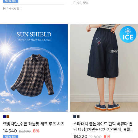
F(44-88)
F(44-66반)
햇빛차단_쉬폰 하늘핏 체크 루즈 셔츠
스타패치 쿨논페이드 핀턱 버뮤다 밴
딩 데님[1차완판! 2차예약판매] 8월셋
14,540
8%
15,800
째주 순차배송
18,220
8%
19,800