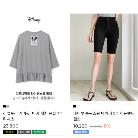
리얼프리 커버핏_미키 패치 프릴 7부
네이루 쫀득스판 바이커 5부 히든밴딩
티셔츠
팬츠
23,800
18,220
8%
19,800