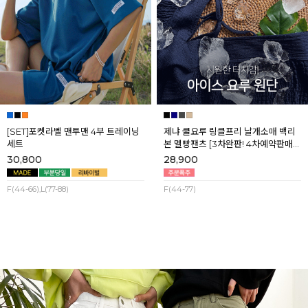
[SET]포켓라벨 맨투맨 4부 트레이닝
제냐 쿨요루 링클프리 날개소매 백리
세트
본 멜빵팬츠 [3차완판! 4차예약판매]
[네이비] 8월셋째주 순차배송
30,800
28,900
F(44-66),L(77-88)
F(44-77)