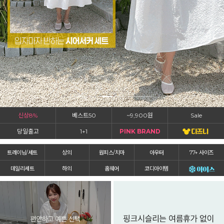
신상8%
베스트50
~9,900원
Sale
당일출고
1+1
PINK BRAND
트레이닝/세트
상의
원피스/치마
아우터
77+ 사이즈
데일리세트
하의
홈웨어
코디아이템