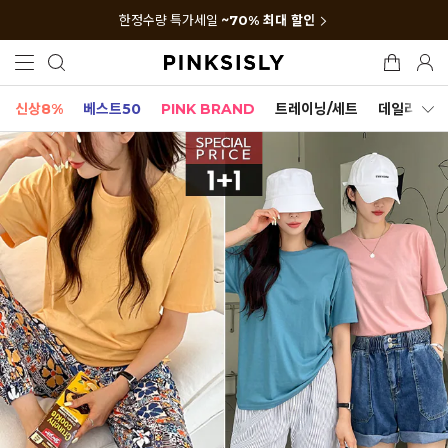
한정수량 특가세일
~70% 최대 할인
신상8%
베스트50
PINK BRAND
트레이닝/세트
데일리세트