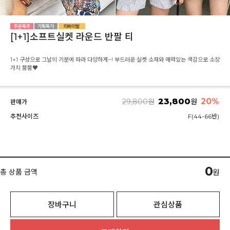
[1+1]소프트실켓 라운드 반팔 티
1+1 구성으로 그날의 기분에 따라 다양하게~! 부드러운 실켓 소재와 매력있는 색감으로 소장
가치 뿜뿜♥
23,800
20
%
29,800
원
원
판매가
추천사이즈
F(44-66반)
0
총 상품 금액
원
장바구니
관심상품