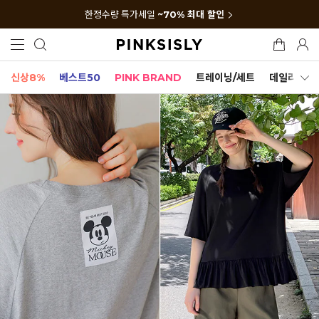
한정수량 특가세일
~70% 최대 할인
신상8%
베스트50
PINK BRAND
트레이닝/세트
데일리세트