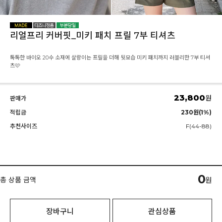
리얼프리 커버핏_미키 패치 프릴 7부 티셔츠
톡톡한 바이오 20수 소재에 살랑이는 프릴을 더해 뒷모습 미키 패치까지 러블리한 7부 티셔
츠🩷
23,800
원
판매가
적립금
230원(1%)
추천사이즈
F(44-88)
0
총 상품 금액
원
장바구니
관심상품