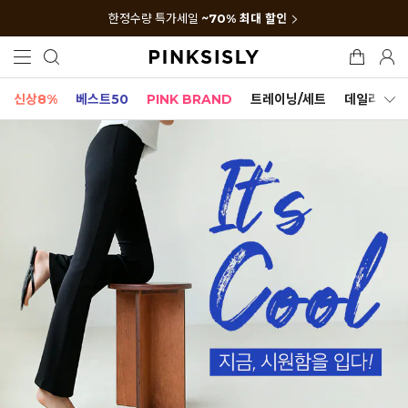
한정수량 특가세일
~70% 최대 할인
신상8%
베스트50
PINK BRAND
트레이닝/세트
데일리세트