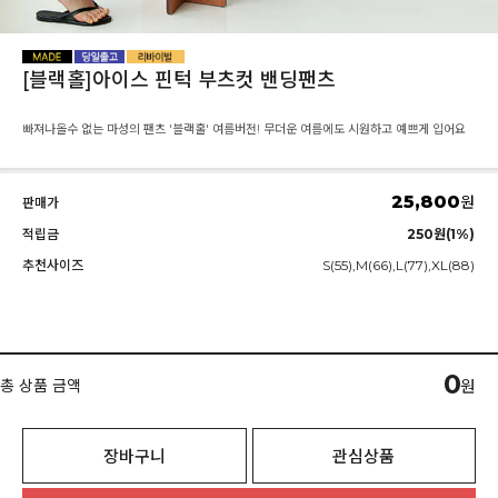
[블랙홀]아이스 핀턱 부츠컷 밴딩팬츠
빠져나올수 없는 마성의 팬츠 '블랙홀' 여름버전! 무더운 여름에도 시원하고 예쁘게 입어요
25,800
원
판매가
적립금
250원(1%)
추천사이즈
S(55),M(66),L(77),XL(88)
0
총 상품 금액
원
장바구니
관심상품