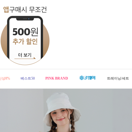
신상8%
베스트50
PINK BRAND
트레이닝/세트