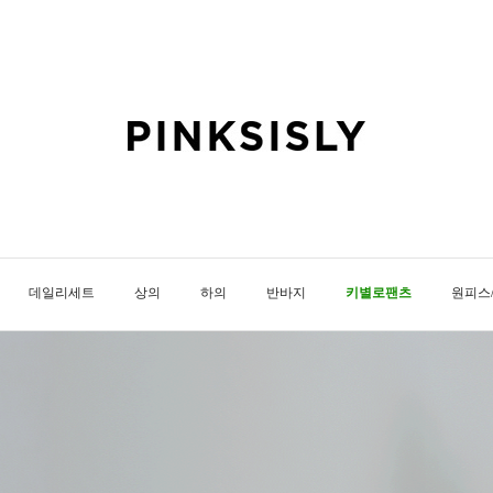
데일리세트
상의
하의
반바지
키별로팬츠
원피스