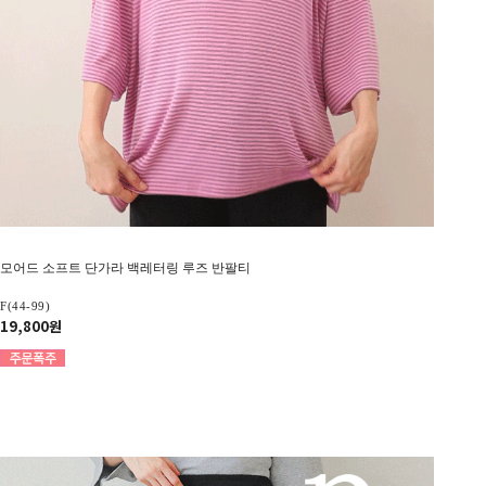
모어드 소프트 단가라 백레터링 루즈 반팔티
F(44-99)
19,800원