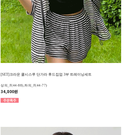
[SET]크라운 쿨시스루 단가라 후드집업 3부 트레이닝세트
상의_F(44-88),하의_F(44-77)
34,800원