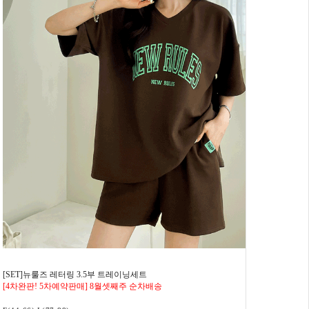
[SET]뉴룰즈 레터링 3.5부 트레이닝세트
[4차완판! 5차예약판매] 8월셋째주 순차배송