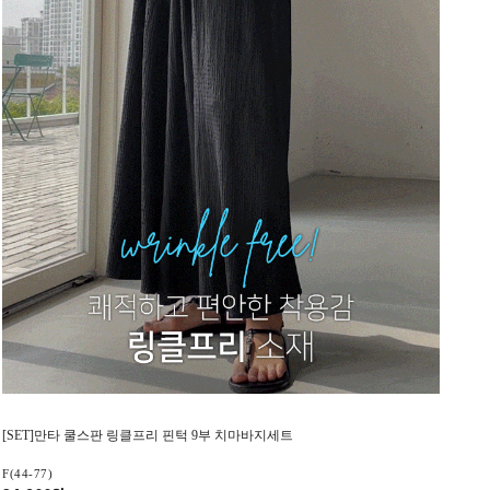
[SET]만타 쿨스판 링클프리 핀턱 9부 치마바지세트
F(44-77)