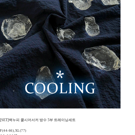
[SET]백누피 쿨시어서커 방수 5부 트레이닝세트
F(44-66),XL(77)