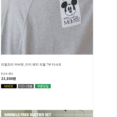
리얼프리 커버핏_미키 패치 프릴 7부 티셔츠
F(44-88)
23,800원