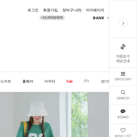
로그인
회원가입
장바구니(
0
)
마이페이지
배송조회
+10,000원혜택
BANK
KR
여름휴가
배송안내
CATEGORY
/스커트
홈웨어
아우터
Sale
77+
코디템
오늘발
SEARCH
BOARD
WISH LIST