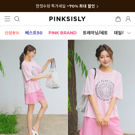
한정수량 특가세일
~70% 최대 할인
신상8%
베스트50
PINK BRAND
트레이닝/세트
데일리세트