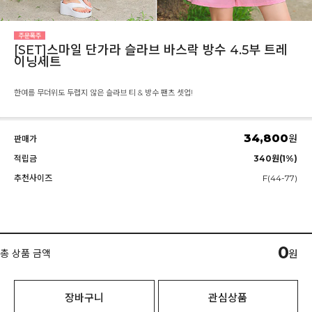
[SET]스마일 단가라 슬라브 바스락 방수 4.5부 트레
이닝세트
한여름 무더위도 두렵지 않은 슬라브 티 & 방수 팬츠 셋업!
34,800
원
판매가
적립금
340원(1%)
추천사이즈
F(44-77)
0
총 상품 금액
원
장바구니
관심상품