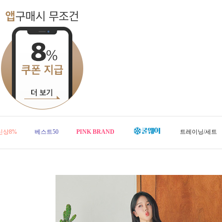
신상8%
베스트50
PINK BRAND
트레이닝/세트