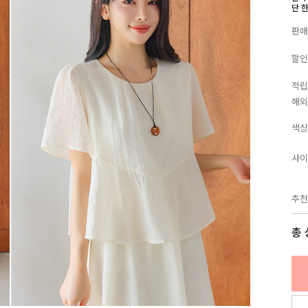
단 
판매
할인
적립
해외
색상
사이
추천
총 