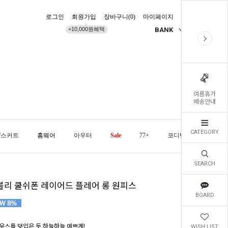
로그인
회원가입
장바구니(
0
)
마이페이지
배송조회
+10,000원혜택
BANK
KR
여름휴가
배송안내
CATEGORY
/스커트
홈웨어
아우터
Sale
77+
코디템
오늘발
SEARCH
블리 쿨쉬폰 레이어드 플레어 롱 원피스
BOARD
우스를 덧입은 듯 하늘하늘 예쁘게!
WISH LIST