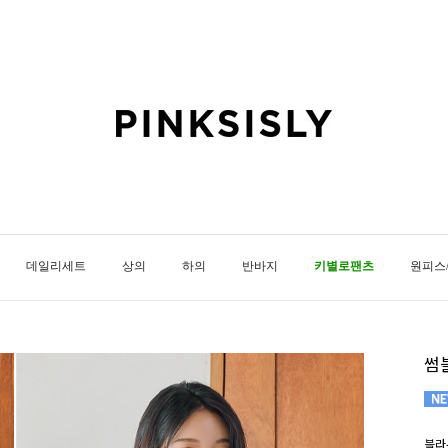
데일리세트
상의
하의
반바지
키별로팬츠
원피스
썸
블라