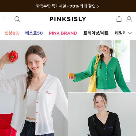
한정수량 특가세일
~70% 최대 할인
신상8%
베스트50
PINK BRAND
트레이닝/세트
데일리세트