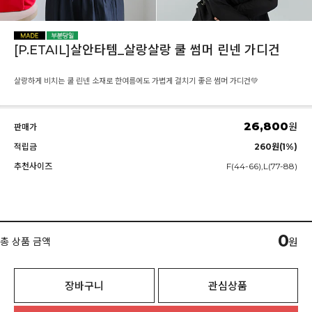
[P.ETAIL]살안타템_살랑살랑 쿨 썸머 린넨 가디건
살랑하게 비치는 쿨 린넨 소재로 한여름에도 가볍게 걸치기 좋은 썸머 가디건💚
26,800
원
판매가
적립금
260원(1%)
추천사이즈
F(44-66),L(77-88)
0
총 상품 금액
원
장바구니
관심상품