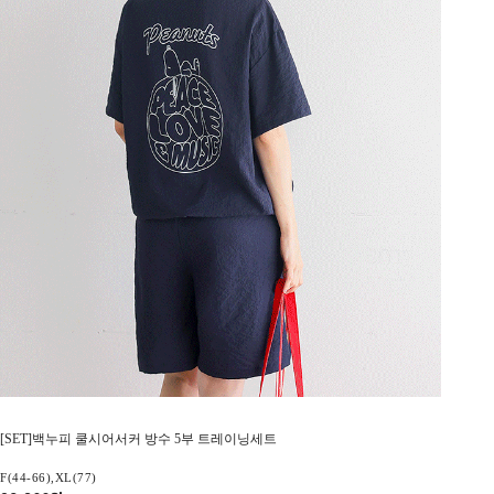
[SET]백누피 쿨시어서커 방수 5부 트레이닝세트
F(44-66),XL(77)