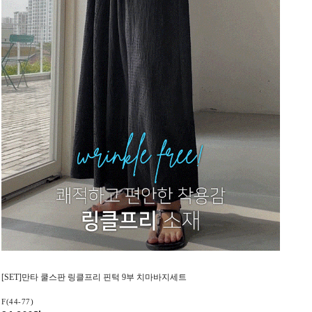
[SET]만타 쿨스판 링클프리 핀턱 9부 치마바지세트
F(44-77)