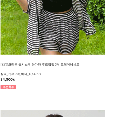
[SET]크라운 쿨시스루 단가라 후드집업 3부 트레이닝세트
상의_F(44-88),하의_F(44-77)
34,800원