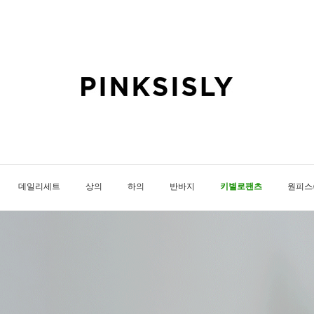
데일리세트
상의
하의
반바지
키별로팬츠
원피스