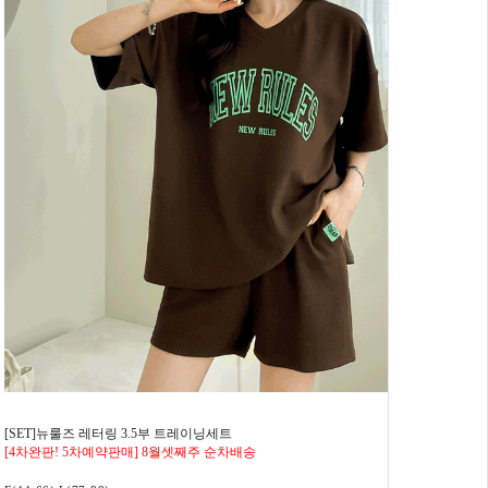
[SET]뉴룰즈 레터링 3.5부 트레이닝세트
[4차완판! 5차예약판매] 8월셋째주 순차배송