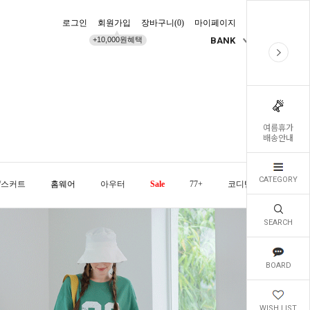
로그인
회원가입
장바구니(
0
)
마이페이지
배송조회
+10,000원혜택
BANK
KR
여름휴가
배송안내
CATEGORY
/스커트
홈웨어
아우터
Sale
77+
코디템
오늘발
SEARCH
BOARD
WISH LIST