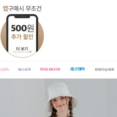
신상8%
베스트50
PINK BRAND
트레이닝/세트