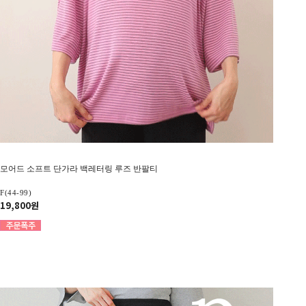
모어드 소프트 단가라 백레터링 루즈 반팔티
F(44-99)
19,800원