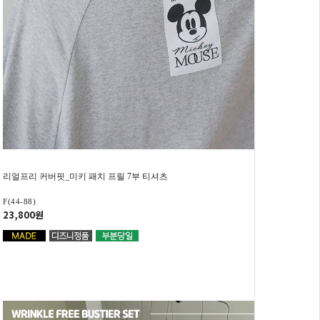
리얼프리 커버핏_미키 패치 프릴 7부 티셔츠
F(44-88)
23,800원