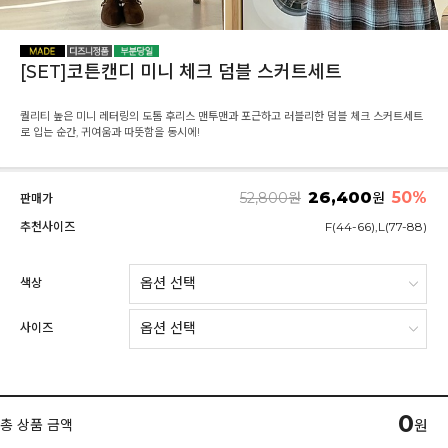
[SET]코튼캔디 미니 체크 덤블 스커트세트
퀄리티 높은 미니 레터링의 도톰 후리스 맨투맨과 포근하고 러블리한 덤블 체크 스커트세트
로 입는 순간, 귀여움과 따뜻함을 동시에!
26,400
50%
52,800
원
원
판매가
추천사이즈
F(44-66),L(77-88)
색상
사이즈
0
총 상품 금액
원