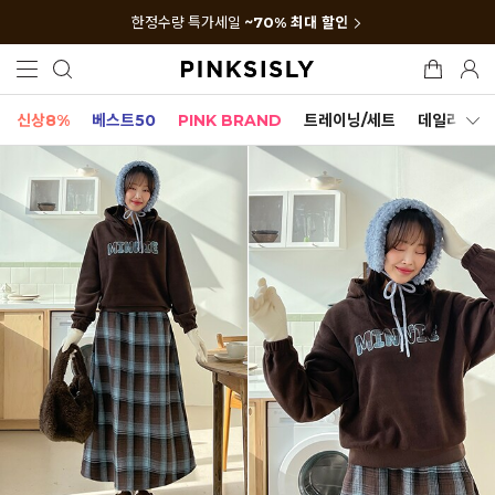
한정수량 특가세일
~70% 최대 할인
신상8%
베스트50
PINK BRAND
트레이닝/세트
데일리세트