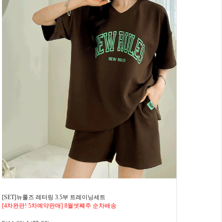
[SET]뉴룰즈 레터링 3.5부 트레이닝세트
[4차완판! 5차예약판매] 8월셋째주 순차배송