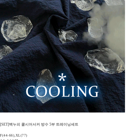
[SET]백누피 쿨시어서커 방수 5부 트레이닝세트
F(44-66),XL(77)