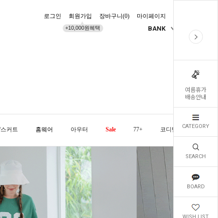
로그인
회원가입
장바구니(
0
)
마이페이지
배송조회
+10,000원혜택
BANK
KR
여름휴가
배송안내
CATEGORY
/스커트
홈웨어
아우터
Sale
77+
코디템
오늘발
SEARCH
BOARD
WISH LIST