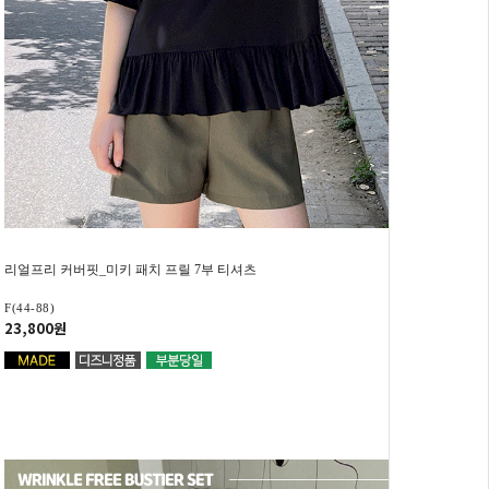
리얼프리 커버핏_미키 패치 프릴 7부 티셔츠
F(44-88)
23,800원