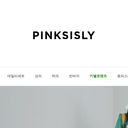
데일리세트
상의
하의
반바지
키별로팬츠
원피스