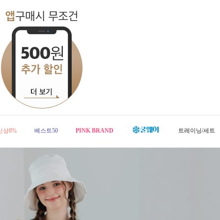
신상8%
베스트50
PINK BRAND
트레이닝/세트