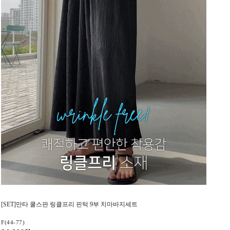
[SET]만타 쿨스판 링클프리 핀턱 9부 치마바지세트
F(44-77)