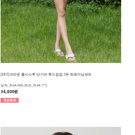
[SET]크라운 쿨시스루 단가라 후드집업 3부 트레이닝세트
상의_F(44-88),하의_F(44-77)
34,800원